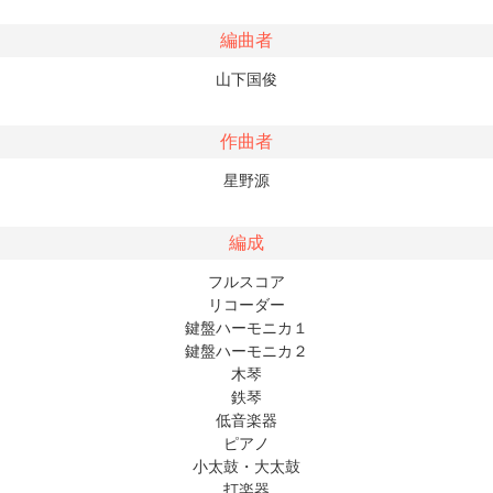
編曲者
山下国俊
作曲者
星野源
編成
フルスコア
リコーダー
鍵盤ハーモニカ１
鍵盤ハーモニカ２
木琴
鉄琴
低音楽器
ピアノ
小太鼓・大太鼓
打楽器