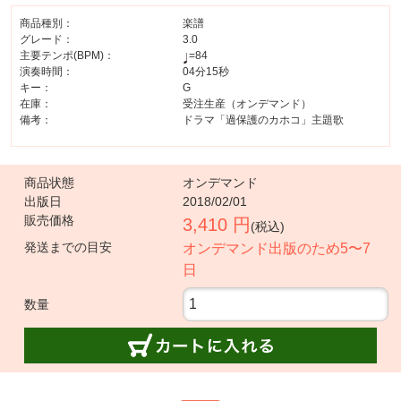
商品種別：
楽譜
グレード：
3.0
主要テンポ(BPM)：
=84
演奏時間：
04分15秒
キー：
G
在庫：
受注生産（オンデマンド）
備考：
ドラマ「過保護のカホコ」主題歌
商品状態
オンデマンド
出版日
2018/02/01
販売価格
3,410 円
(税込)
発送までの目安
オンデマンド出版のため5〜7
日
数量