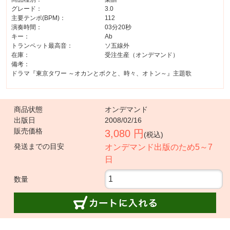
グレード：
3.0
主要テンポ(BPM)：
112
演奏時間：
03分20秒
キー：
Ab
トランペット最高音：
ソ五線外
在庫：
受注生産（オンデマンド）
備考：
ドラマ『東京タワー ～オカンとボクと、時々、オトン～』主題歌
商品状態
オンデマンド
出版日
2008/02/16
販売価格
3,080 円
(税込)
発送までの目安
オンデマンド出版のため5～7
日
数量