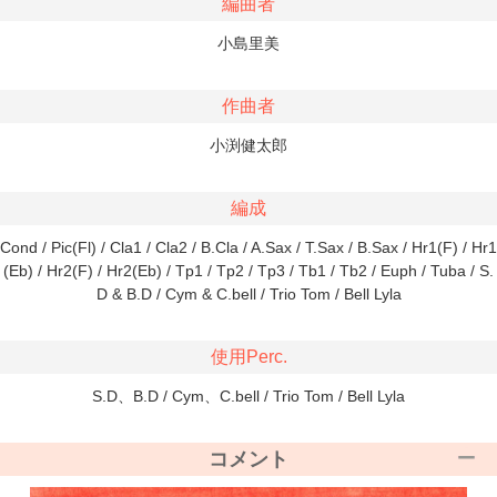
編曲者
小島里美
作曲者
小渕健太郎
編成
Cond / Pic(Fl) / Cla1 / Cla2 / B.Cla / A.Sax / T.Sax / B.Sax / Hr1(F) / Hr1
(Eb) / Hr2(F) / Hr2(Eb) / Tp1 / Tp2 / Tp3 / Tb1 / Tb2 / Euph / Tuba / S.
D & B.D / Cym & C.bell / Trio Tom / Bell Lyla
使用Perc.
S.D、B.D / Cym、C.bell / Trio Tom / Bell Lyla
コメント