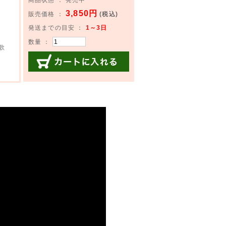
3,850円
販売価格 ：
(税込)
発送までの目安 ：
1～3日
数量 ：
歌
カートに入れる