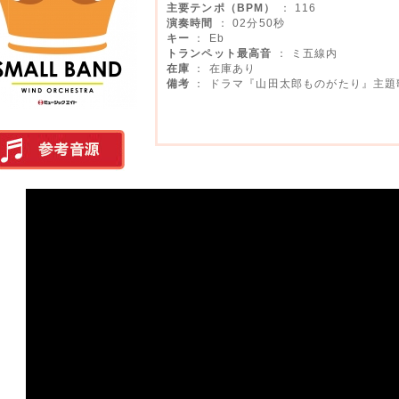
主要テンポ（BPM）
： 116
演奏時間
： 02分50秒
キー
： Eb
トランペット最高音
： ミ五線内
在庫
： 在庫あり
備考
： ドラマ『山田太郎ものがたり』主題
実演参考音源