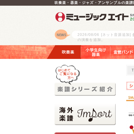
吹奏楽・器楽・ジャズ・アンサンブルの楽譜
2026/08/06
[ネット音源追加]
の演奏を追加。
ロゴ
吹奏楽
小学生向け器楽
金管バンド