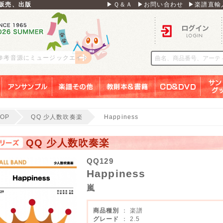
販売、出版
▶Ｑ＆Ａ
▶お問い合わせ
▶楽譜直輸
ログイン
 参考音源にミュージックエイト
アンサンブル
楽譜その他
教則本＆書籍
ＣＤ＆ＤＶＤ
サンリ
TOP
QQ 少人数吹奏楽
Happiness
QQ 少人数吹奏楽
QQ129
Happiness
嵐
商品種別
： 楽譜
グレード
： 2.5