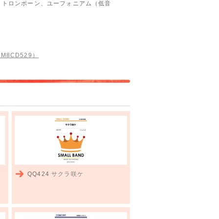
、トロンボーン、ユーフォニアム（低音
（M8CD529）
QQ424
サクラ咲ケ