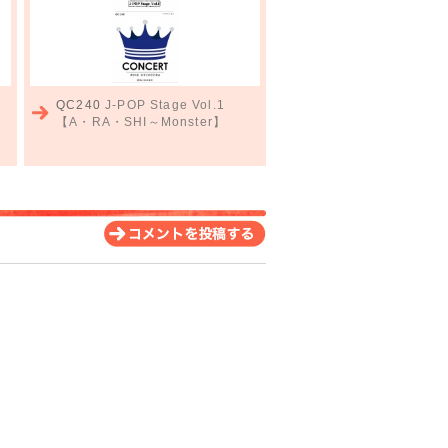
QC240
J-POP Stage Vol.1
【A・RA・SHI～Monster】