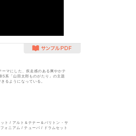
サンプルPDF
テーマにした、疾走感のある爽やかテ
BS系「山田太郎ものがたり」の主題
できるようになっている。
リネット / アルト＆テナー＆バリトン・サ
ユーフォニアム / テューバ / ドラムセット