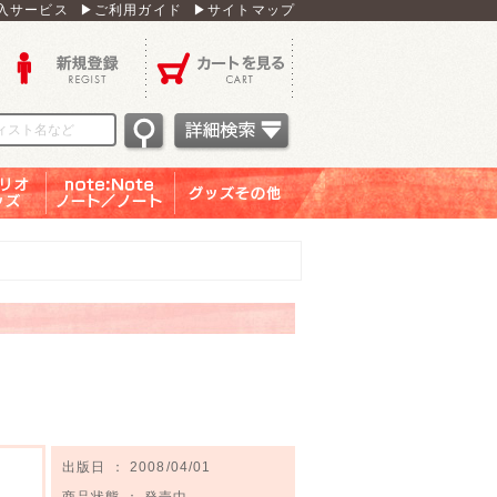
入サービス
▶ご利用ガイド
▶サイトマップ
新規登録
カートを見る
オグッ
note：Note ノー
グッズその他
ズ
ト／ノート
出版日 ： 2008/04/01
商品状態 ： 発売中