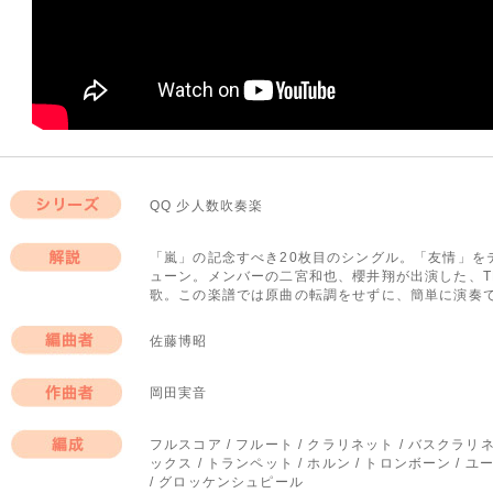
QQ 少人数吹奏楽
シリーズ
「嵐」の記念すべき20枚目のシングル。「友情」を
ューン。メンバーの二宮和也、櫻井翔が出演した、T
解説
歌。この楽譜では原曲の転調をせずに、簡単に演奏
佐藤博昭
編曲者
岡田実音
作曲者
フルスコア / フルート / クラリネット / バスクラ
ックス / トランペット / ホルン / トロンボーン / 
編成
/ グロッケンシュピール