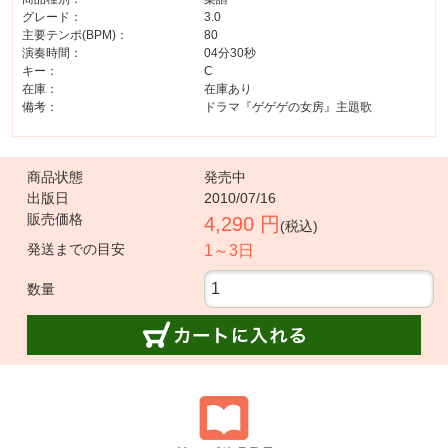
グレード：
3.0
主要テンポ(BPM)：
80
演奏時間：
04分30秒
キー：
C
在庫：
在庫あり
備考：
ドラマ『ゲゲゲの女房』主題歌
商品状態
発売中
出版日
2010/07/16
販売価格
4,290 円
(税込)
発送までの目安
1～3日
数量