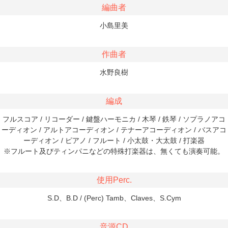
編曲者
小島里美
作曲者
水野良樹
編成
フルスコア / リコーダー / 鍵盤ハーモニカ / 木琴 / 鉄琴 / ソプラノアコ
ーディオン / アルトアコーディオン / テナーアコーディオン / バスアコ
ーディオン / ピアノ / フルート / 小太鼓・大太鼓 / 打楽器
※フルート及びティンパニなどの特殊打楽器は、無くても演奏可能。
使用Perc.
S.D、B.D / (Perc) Tamb、Claves、S.Cym
音源CD