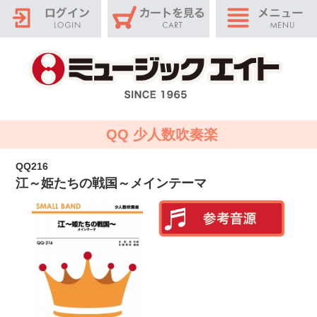
QQ 少人数吹奏楽
QQ216
江～姫たちの戦国～メインテーマ