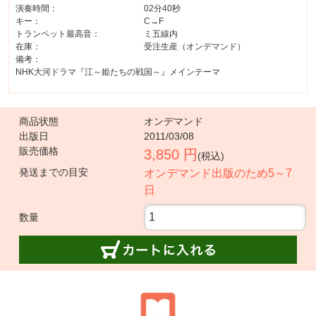
演奏時間：
02分40秒
キー：
C→F
トランペット最高音：
ミ五線内
在庫：
受注生産（オンデマンド）
備考：
NHK大河ドラマ『江～姫たちの戦国～』メインテーマ
商品状態
オンデマンド
出版日
2011/03/08
販売価格
3,850 円
(税込)
発送までの目安
オンデマンド出版のため5～7
日
数量