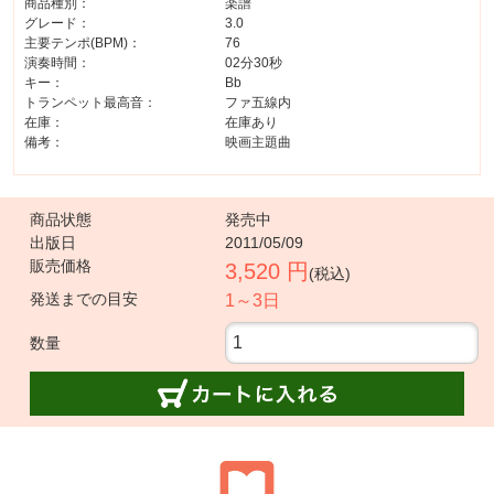
商品種別：
楽譜
グレード：
3.0
主要テンポ(BPM)：
76
演奏時間：
02分30秒
キー：
Bb
トランペット最高音：
ファ五線内
在庫：
在庫あり
備考：
映画主題曲
商品状態
発売中
出版日
2011/05/09
販売価格
3,520 円
(税込)
発送までの目安
1～3日
数量