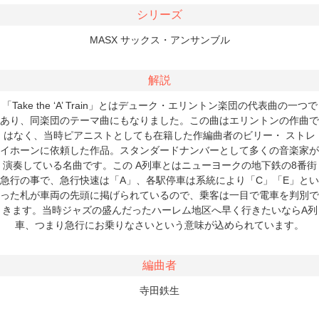
シリーズ
MASX サックス・アンサンブル
解説
「Take the ‘A’ Train」とはデューク・エリントン楽団の代表曲の一つで
あり、同楽団のテーマ曲にもなりました。この曲はエリントンの作曲で
はなく、当時ピアニストとしても在籍した作編曲者のビリー・ ストレ
イホーンに依頼した作品。スタンダードナンバーとして多くの音楽家が
演奏している名曲です。この A列車とはニューヨークの地下鉄の8番街
急行の事で、急行快速は「A」、各駅停車は系統により「C」「E」とい
った札が車両の先頭に掲げられているので、乗客は一目で電車を判別で
きます。当時ジャズの盛んだったハーレム地区へ早く行きたいならA列
車、つまり急行にお乗りなさいという意味が込められています。
編曲者
寺田鉄生