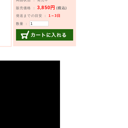
3,850円
販売価格 ：
(税込)
発送までの目安 ：
1～3日
数量 ：
カートに入れる