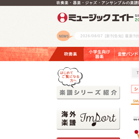
吹奏楽・器楽・ジャズ・アンサンブルの楽譜
2026/08/07
[新刊告知] 最新
ロゴ
吹奏楽
小学生向け器楽
金管バンド