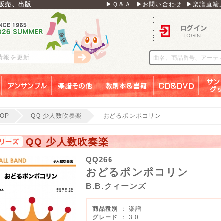
販売、出版
▶Ｑ＆Ａ
▶お問い合わせ
▶楽譜直輸
ログイン
刊情報を更新
アンサンブル
楽譜その他
教則本＆書籍
ＣＤ＆ＤＶＤ
サンリ
TOP
QQ 少人数吹奏楽
おどるポンポコリン
QQ 少人数吹奏楽
QQ266
おどるポンポコリン
B.B.クィーンズ
商品種別
： 楽譜
グレード
： 3.0