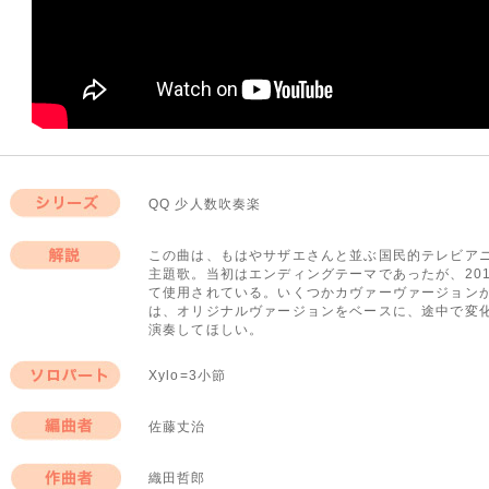
QQ 少人数吹奏楽
シリーズ
この曲は、もはやサザエさんと並ぶ国民的テレビア
主題歌。当初はエンディングテーマであったが、20
解説
て使用されている。いくつかカヴァーヴァージョン
は、オリジナルヴァージョンをベースに、途中で変
演奏してほしい。
Xylo=3小節
ソロパート
佐藤丈治
編曲者
織田哲郎