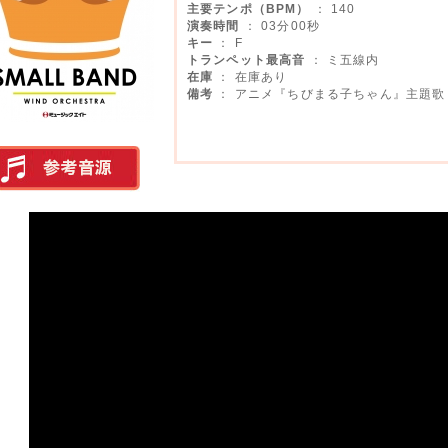
主要テンポ（BPM）
： 140
演奏時間
： 03分00秒
キー
： F
トランペット最高音
： ミ五線内
在庫
： 在庫あり
備考
： アニメ『ちびまる子ちゃん』主題歌
実演参考音源