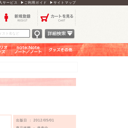
入サービス
▶ご利用ガイド
▶サイトマップ
新規登録
カートを見る
オグッ
note：Note ノー
グッズその他
ズ
ト／ノート
出版日 ： 2012/05/01
商品状態 ： 発売中