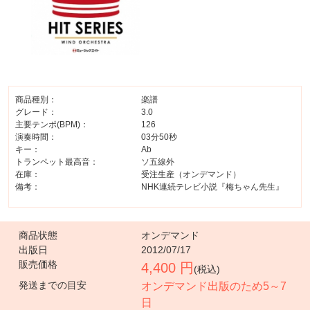
商品種別：
楽譜
グレード：
3.0
主要テンポ(BPM)：
126
演奏時間：
03分50秒
キー：
Ab
トランペット最高音：
ソ五線外
在庫：
受注生産（オンデマンド）
備考：
NHK連続テレビ小説『梅ちゃん先生』
商品状態
オンデマンド
出版日
2012/07/17
販売価格
4,400 円
(税込)
発送までの目安
オンデマンド出版のため5～7
日