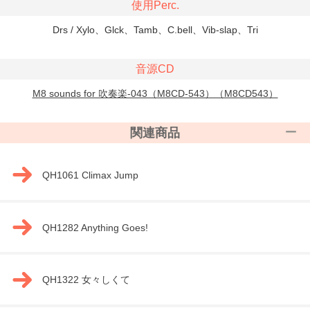
使用Perc.
Drs / Xylo、Glck、Tamb、C.bell、Vib-slap、Tri
音源CD
M8 sounds for 吹奏楽-043（M8CD-543）（M8CD543）
関連商品
QH1061 Climax Jump
QH1282 Anything Goes!
QH1322 女々しくて