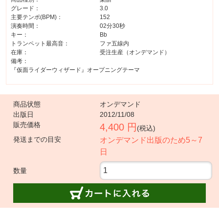
グレード：
3.0
主要テンポ(BPM)：
152
演奏時間：
02分30秒
キー：
Bb
トランペット最高音：
ファ五線内
在庫：
受注生産（オンデマンド）
備考：
『仮面ライダーウィザード』オープニングテーマ
商品状態
オンデマンド
出版日
2012/11/08
販売価格
4,400 円
(税込)
発送までの目安
オンデマンド出版のため5～7
日
数量