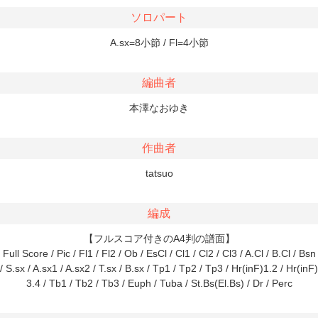
ソロパート
A.sx=8小節 / Fl=4小節
編曲者
本澤なおゆき
作曲者
tatsuo
編成
【フルスコア付きのA4判の譜面】
Full Score / Pic / Fl1 / Fl2 / Ob / EsCl / Cl1 / Cl2 / Cl3 / A.Cl / B.Cl / Bsn
/ S.sx / A.sx1 / A.sx2 / T.sx / B.sx / Tp1 / Tp2 / Tp3 / Hr(inF)1.2 / Hr(inF)
3.4 / Tb1 / Tb2 / Tb3 / Euph / Tuba / St.Bs(El.Bs) / Dr / Perc