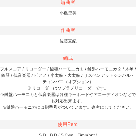
編曲者
小島里美
作曲者
佐藤直紀
編成
フルスコア / リコーダー / 鍵盤ハーモニカ１ / 鍵盤ハーモニカ２ / 木琴 /
鉄琴 / 低音楽器 / ピアノ / 小太鼓・大太鼓 / サスペンデットシンバル・
ティンパニ（オプション）
※リコーダーはソプラノリコーダーです。
※鍵盤ハーモニカと低音楽器は各種キーボードやアコーディオンなどで
も対応出来ます。
※鍵盤ハーモニカには指番号がついています。参考にしてください。
使用Perc.
S.D、B.D / S.Cym、Timp(opt.)