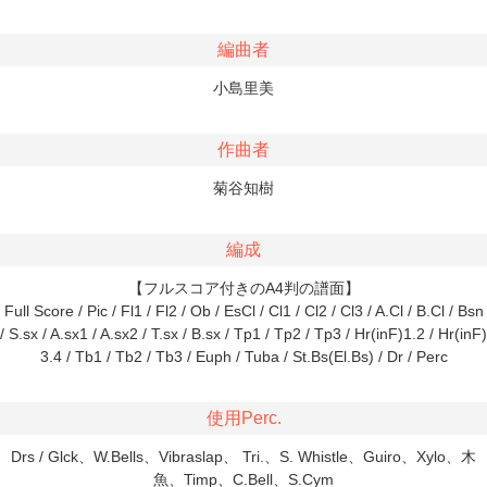
編曲者
小島里美
作曲者
菊谷知樹
編成
【フルスコア付きのA4判の譜面】
Full Score / Pic / Fl1 / Fl2 / Ob / EsCl / Cl1 / Cl2 / Cl3 / A.Cl / B.Cl / Bsn
/ S.sx / A.sx1 / A.sx2 / T.sx / B.sx / Tp1 / Tp2 / Tp3 / Hr(inF)1.2 / Hr(inF)
3.4 / Tb1 / Tb2 / Tb3 / Euph / Tuba / St.Bs(El.Bs) / Dr / Perc
使用Perc.
Drs / Glck、W.Bells、Vibraslap、 Tri.、S. Whistle、Guiro、Xylo、木
魚、Timp、C.Bell、S.Cym