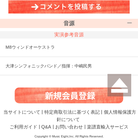
音源
実演参考音源
M8ウィンドオーケストラ
大津シンフォニックバンド／指揮：中嶋民男
当サイトについて
|
特定商取引法に基づく表記
|
個人情報保護方
針について
ご利用ガイド
|
Q&A
|
お問い合わせ
|
楽譜直輸入サービス
Copyright © Music Eight,Inc. All Rights Reserved.