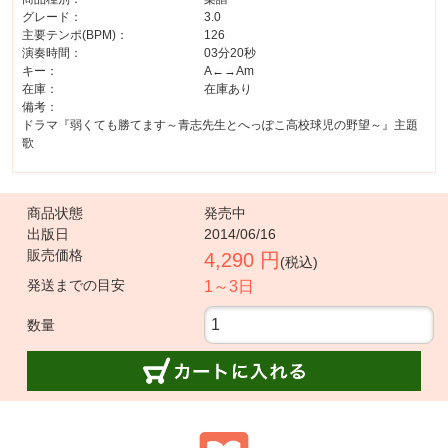
グレード：
3.0
主要テンポ(BPM)：
126
演奏時間：
03分20秒
キー：
A←→Am
在庫：
在庫あり
備考：
ドラマ『弱くても勝てます～青志先生とへっぽこ高校球児の野望～』主題
歌
商品状態
発売中
出版日
2014/06/16
販売価格
4,290 円
(税込)
発送までの目安
1～3日
数量