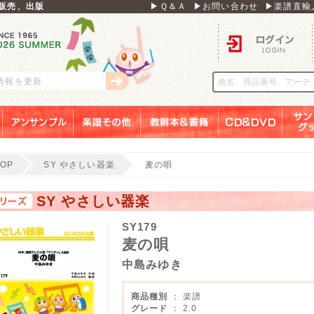
販売、出版
▶Ｑ＆Ａ
▶お問い合わせ
▶楽譜直輸
ログイン
刊情報を更新
アンサンブル
楽譜その他
教則本＆書籍
ＣＤ＆ＤＶＤ
サンリ
TOP
SY やさしい器楽
麦の唄
SY やさしい器楽
SY179
麦の唄
中島みゆき
商品種別
： 楽譜
グレード
： 2.0