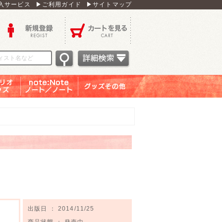
入サービス
▶ご利用ガイド
▶サイトマップ
新規登録
カートを見る
オグッ
note：Note ノー
グッズその他
ズ
ト／ノート
出版日 ： 2014/11/25
商品状態 ： 発売中