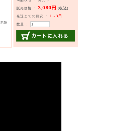
3,080円
販売価格 ：
(税込)
発送までの目安 ：
1～3日
主題歌
数量 ：
カートに入れる