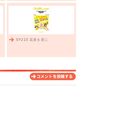
SY215
花束を君に