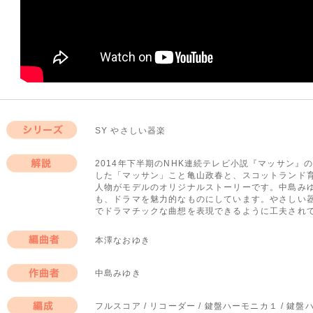
SY やさしい器楽
シリーズ
2014年下半期のNHK連続テレビ小説『マッサン』
した「マッサン」こと亀山政春と、スコットランド
解説
人物がモデルのオリジナルストーリーです。中島み
も、ドラマを魅力的なものにしています。やさしい
でドラマチックな曲想を表現できるように工夫され
本澤なおゆき
編曲者
中島みゆき
作曲者
フルスコア / リコーダー / 鍵盤ハーモニカ１ / 鍵盤ハー