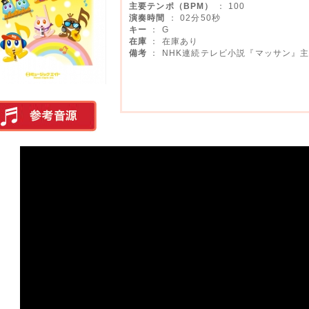
主要テンポ（BPM）
： 100
演奏時間
： 02分50秒
キー
： G
在庫
： 在庫あり
備考
： NHK連続テレビ小説『マッサン』
実演参考音源