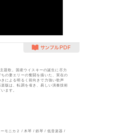
サンプルPDF
の主題歌。国産ウイスキーの誕生に尽力
育ちの妻エリーの奮闘を描いた、実在の
ゆきによる明るく前向きで力強い歌声
器楽版は、転調を省き、易しい演奏技術
ています。
モニカ２ / 木琴 / 鉄琴 / 低音楽器 /