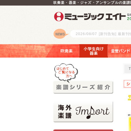
吹奏楽・器楽・ジャズ・アンサンブルの楽譜
2026/08/07
[新刊告知] 最新
ロゴ
吹奏楽
小学生向け器楽
金管バンド