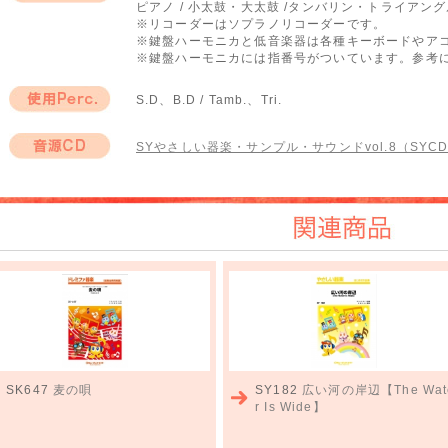
ピアノ / 小太鼓・大太鼓 /タンバリン・トライアング
編成
※リコーダーはソプラノリコーダーです。
※鍵盤ハーモニカと低音楽器は各種キーボードやア
※鍵盤ハーモニカには指番号がついています。参考
S.D、B.D / Tamb.、Tri.
使用Perc.
SYやさしい器楽・サンプル・サウンドvol.8（SYCD-
音源CD
関連商品
SK647
麦の唄
SY182
広い河の岸辺【The Wat
r Is Wide】