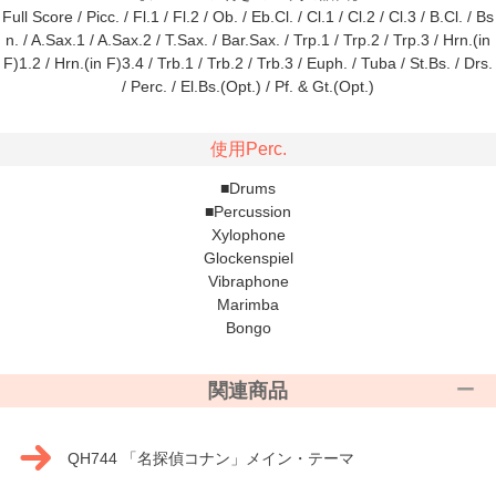
Full Score / Picc. / Fl.1 / Fl.2 / Ob. / Eb.Cl. / Cl.1 / Cl.2 / Cl.3 / B.Cl. / Bs
n. / A.Sax.1 / A.Sax.2 / T.Sax. / Bar.Sax. / Trp.1 / Trp.2 / Trp.3 / Hrn.(in
F)1.2 / Hrn.(in F)3.4 / Trb.1 / Trb.2 / Trb.3 / Euph. / Tuba / St.Bs. / Drs.
/ Perc. / El.Bs.(Opt.) / Pf. & Gt.(Opt.)
使用Perc.
■Drums
■Percussion
Xylophone
Glockenspiel
Vibraphone
Marimba
Bongo
関連商品
QH744 「名探偵コナン」メイン・テーマ