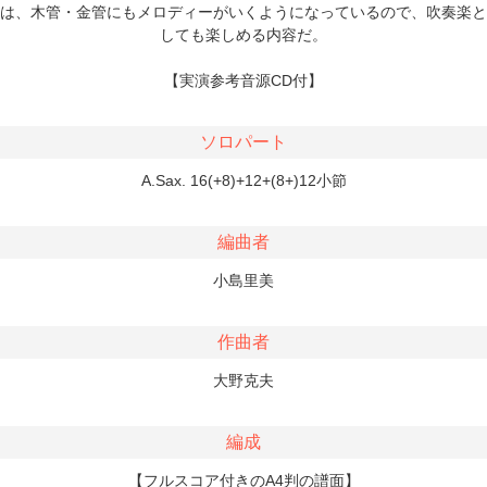
は、木管・金管にもメロディーがいくようになっているので、吹奏楽と
しても楽しめる内容だ。
【実演参考音源CD付】
ソロパート
A.Sax. 16(+8)+12+(8+)12小節
編曲者
小島里美
作曲者
大野克夫
編成
【フルスコア付きのA4判の譜面】