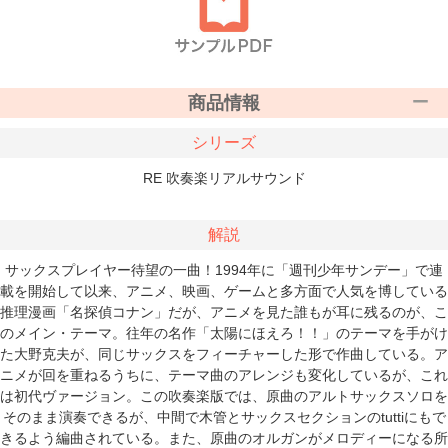
商品情報
シリーズ
RE 吹奏楽リアルサウンド
解説
サックスプレイヤー待望の一曲！1994年に「週刊少年サンデー」で連
載を開始して以来、アニメ、映画、ゲームと多方面で人気を博している
推理漫画「名探偵コナン」だが、アニメを見た誰もが耳に残るのが、こ
のメイン・テーマ。往年の名作「太陽にほえろ！！」のテーマを手がけ
た大野克夫が、同じサックスをフィーチャーした形で作曲している。ア
ニメが回を重ねるうちに、テーマ曲のアレンジも変化しているが、これ
は初代ヴァージョン。この吹奏楽版では、原曲のアルトサックスソロを
そのまま演奏できるが、中間で木管とサックスセクションのtuttiにもで
きるよう編曲されている。また、原曲のオルガンがメロディーになる所