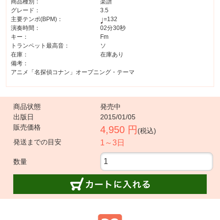
商品種別：
楽譜
グレード：
3.5
主要テンポ(BPM)：
=132
演奏時間：
02分30秒
キー：
Fm
トランペット最高音：
ソ
在庫：
在庫あり
備考：
アニメ「名探偵コナン」オープニング・テーマ
商品状態
発売中
出版日
2015/01/05
販売価格
4,950 円
(税込)
発送までの目安
1～3日
数量