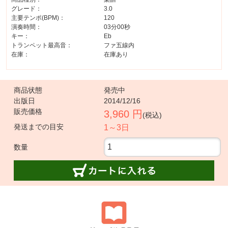
グレード：
3.0
主要テンポ(BPM)：
120
演奏時間：
03分00秒
キー：
Eb
トランペット最高音：
ファ五線内
在庫：
在庫あり
商品状態
発売中
出版日
2014/12/16
販売価格
3,960 円
(税込)
発送までの目安
1～3日
数量