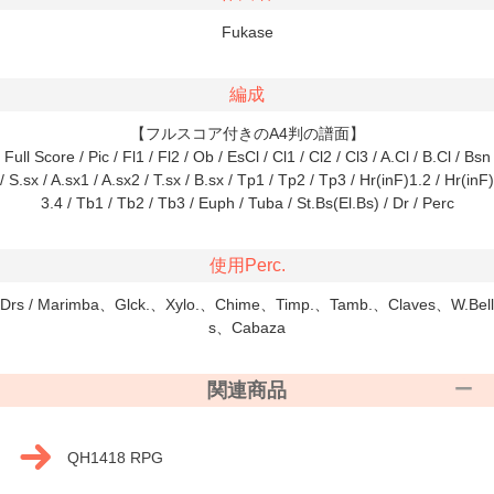
Fukase
編成
【フルスコア付きのA4判の譜面】
Full Score / Pic / Fl1 / Fl2 / Ob / EsCl / Cl1 / Cl2 / Cl3 / A.Cl / B.Cl / Bsn
/ S.sx / A.sx1 / A.sx2 / T.sx / B.sx / Tp1 / Tp2 / Tp3 / Hr(inF)1.2 / Hr(inF)
3.4 / Tb1 / Tb2 / Tb3 / Euph / Tuba / St.Bs(El.Bs) / Dr / Perc
使用Perc.
Drs / Marimba、Glck.、Xylo.、Chime、Timp.、Tamb.、Claves、W.Bell
s、Cabaza
関連商品
QH1418 RPG