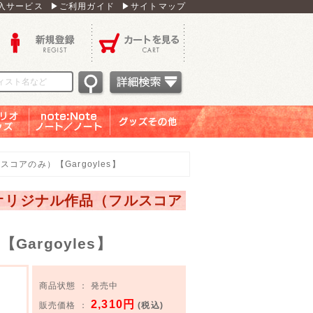
入サービス
▶ご利用ガイド
▶サイトマップ
新規登録
カートを見る
オグッ
note：Note ノー
グッズその他
ズ
ト／ノート
コアのみ）【Gargoyles】
・オリジナル作品（フルスコア
argoyles】
商品状態 ： 発売中
2,310円
販売価格 ：
(税込)