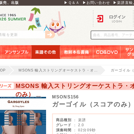
販売、出版
▶Ｑ＆Ａ
▶お問い合わせ
▶楽譜直輸
ログイン
刊情報を更新
アンサンブル
楽譜その他
教則本＆書籍
ＣＤ＆ＤＶＤ
サンリ
TOP
MSONS 輸入ストリングオーケストラ・オ…
ガーゴイル（ス
MSONS 輸入ストリングオーケストラ
のみ）
MSONS156
ガーゴイル（スコアのみ）【G
商品種別
： 楽譜
グレード
： 2.0
演奏時間
： 02分09秒