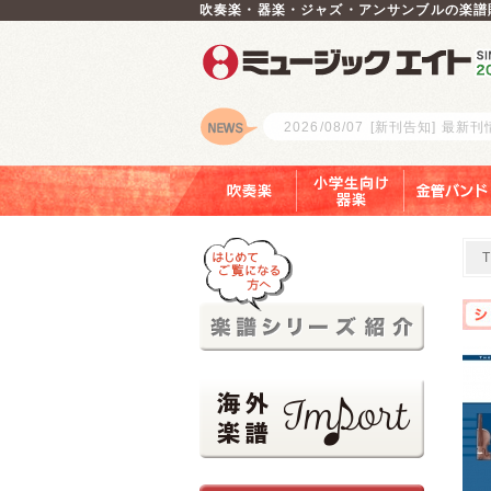
吹奏楽・器楽・ジャズ・アンサンブルの楽譜
2026/08/07
[新刊告知] 最新
ロゴ
吹奏楽
小学生向け器楽
金管バンド