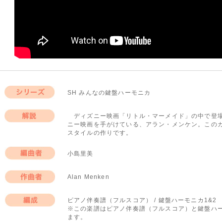
SH みんなの鍵盤ハーモニカ
シリーズ
ディズニー映画「リトル・マーメイド」の中で登場
ニー映画を手がけている、アラン・メンケン。この
解説
スタイルの作りです。
小島里美
編曲者
Alan Menken
作曲者
ピアノ伴奏譜（フルスコア） / 鍵盤ハーモニカ1&2
※この楽譜はピアノ伴奏譜（フルスコア）と鍵盤ハー
編成
ます。