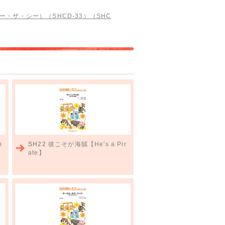
ー・ザ・シー）（SHCD-33）（SHC
n
SH22
彼こそが海賊【He's a Pir
ate】