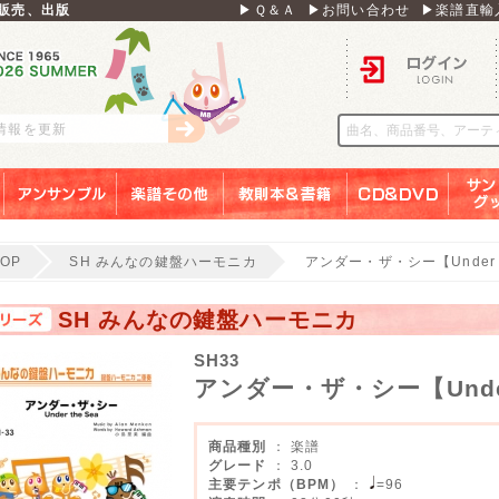
販売、出版
▶Ｑ＆Ａ
▶お問い合わせ
▶楽譜直輸
ログイン
刊情報を更新
アンサンブル
楽譜その他
教則本＆書籍
ＣＤ＆ＤＶＤ
サンリ
TOP
SH みんなの鍵盤ハーモニカ
アンダー・ザ・シー【Under t
SH みんなの鍵盤ハーモニカ
SH33
アンダー・ザ・シー【Under 
商品種別
： 楽譜
グレード
： 3.0
主要テンポ（BPM）
：
=96