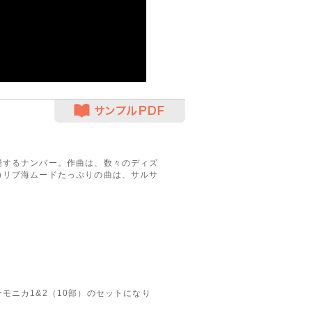
サンプルPDF
するナンバー。作曲は、数々のディズ
カリブ海ムードたっぷりの曲は、サルサ
モニカ1&2（10部）のセットになり