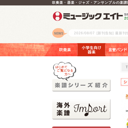
吹奏楽・器楽・ジャズ・アンサンブルの楽譜
2026/08/07
[新刊告知] 最新
ロゴ
吹奏楽
小学生向け器楽
金管バンド