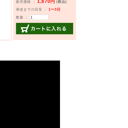
1,870円
販売価格 ：
(税込)
発送までの目安 ：
1〜3日
数量 ：
カートに入れる