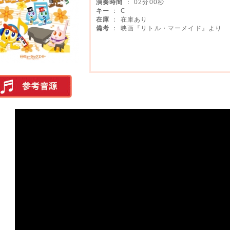
演奏時間
： 02分00秒
キー
： C
在庫
： 在庫あり
備考
： 映画『リトル・マーメイド』より
実演参考音源