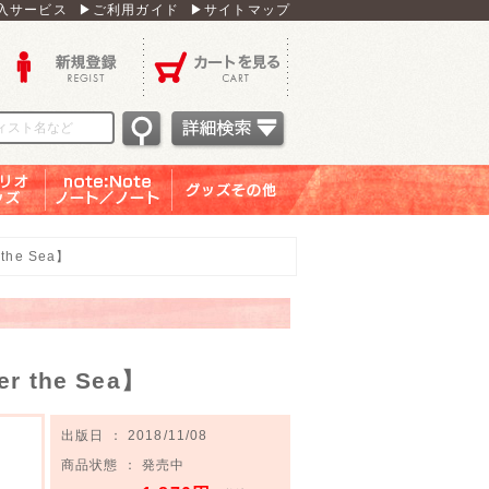
入サービス
▶ご利用ガイド
▶サイトマップ
新規登録
カートを見る
オグッ
note：Note ノー
グッズその他
ズ
ト／ノート
he Sea】
the Sea】
出版日 ： 2018/11/08
商品状態 ： 発売中