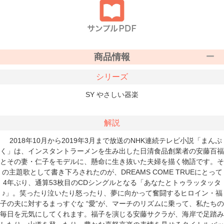
商品情報
シリーズ
SY やさしい器楽
解説
2018年10月から2019年3月まで放送のNHK連続テレビ小説「まんぷ
く」は、インスタントラーメンを生み出した日清食品創業者の安藤百福
とその妻・仁子をモデルに、懸命に生き抜いた夫婦を描く物語です。そ
の主題歌として書き下ろされたのが、DREAMS COME TRUEにとって
4年ぶり、通算53枚目のCDシングルとなる「あなたとトゥラッタッタ
♪」。笑ったり泣いたり怒ったり、夢に向かって奮闘するヒロイン・福
子の夫に対するまっすぐな “愛”が、マーチのリズムに乗って、私たちの
毎日を元気にしてくれます。福子を演じる安藤サクラが、海岸で足踏み