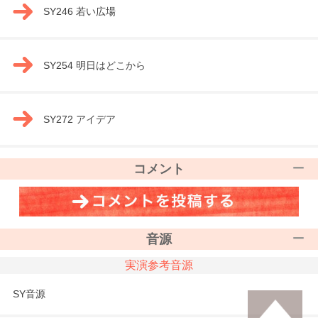
SY246 若い広場
SY254 明日はどこから
SY272 アイデア
コメント
音源
実演参考音源
SY音源