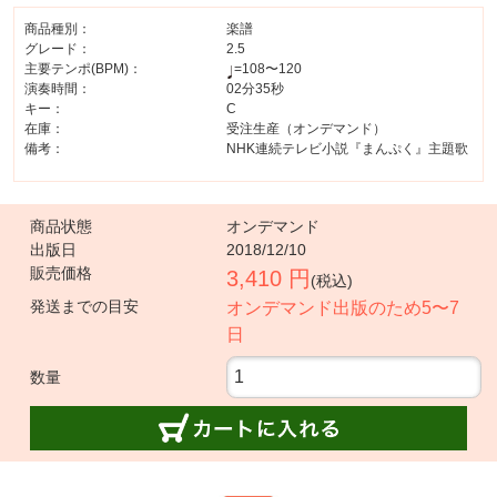
商品種別：
楽譜
グレード：
2.5
主要テンポ(BPM)：
=108〜120
演奏時間：
02分35秒
キー：
C
在庫：
受注生産（オンデマンド）
備考：
NHK連続テレビ小説『まんぷく』主題歌
商品状態
オンデマンド
出版日
2018/12/10
販売価格
3,410 円
(税込)
発送までの目安
オンデマンド出版のため5〜7
日
数量