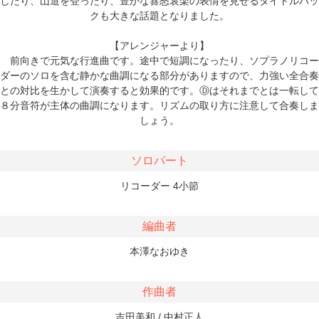
したり、山道を登ったり、豊かな喜怒哀楽の表情を見せるタイトルバッ
クも大きな話題となりました。
【アレンジャーより】
前向きで元気な行進曲です。途中で短調になったり、ソプラノリコー
ダーのソロを含む静かな曲調になる部分がありますので、力強い全合奏
との対比を生かして演奏すると効果的です。Ⓓはそれまでとは一転して
８分音符が主体の曲調になります。リズムの取り方に注意して合奏しま
しょう。
ソロパート
リコーダー 4小節
編曲者
本澤なおゆき
作曲者
吉田美和 / 中村正人