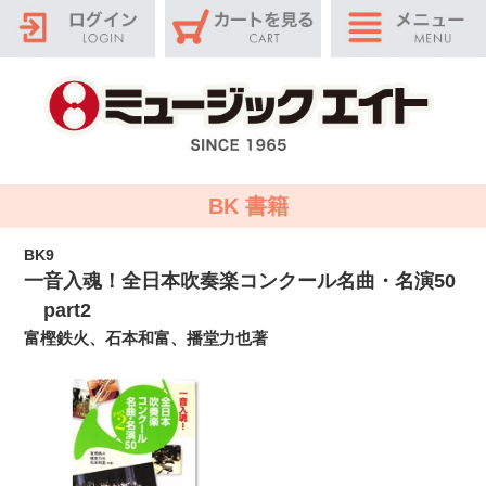
BK 書籍
BK9
一音入魂！全日本吹奏楽コンクール名曲・名演50
part2
富樫鉄火、石本和富、播堂力也著