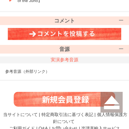
of the Juno】
コメント
音源
実演参考音源
参考音源（外部リンク）
当サイトについて
|
特定商取引法に基づく表記
|
個人情報保護方
針について
ご利用ガイド
|
Q&A
|
お問い合わせ
|
楽譜直輸入サービス