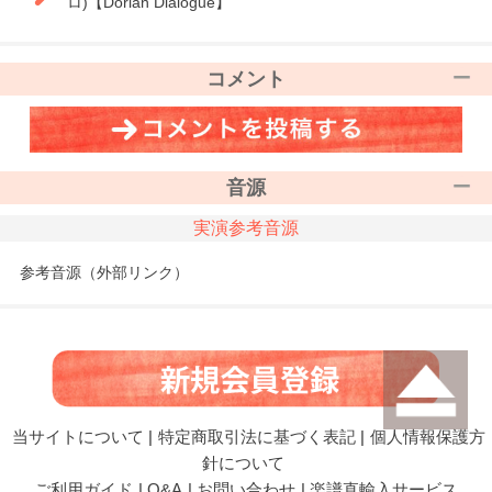
ロ)【Dorian Dialogue】
コメント
音源
実演参考音源
参考音源（外部リンク）
当サイトについて
|
特定商取引法に基づく表記
|
個人情報保護方
針について
ご利用ガイド
|
Q&A
|
お問い合わせ
|
楽譜直輸入サービス