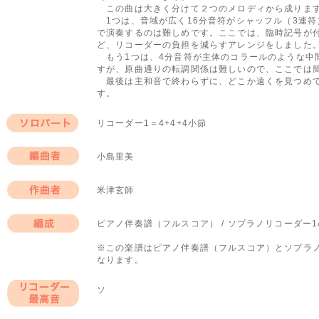
この曲は大きく分けて２つのメロディから成りま
1つは、音域が広く16分音符がシャッフル（3連符
で演奏するのは難しめです。ここでは、臨時記号が
ど、リコーダーの負担を減らすアレンジをしました
もう1つは、4分音符が主体のコラールのような中
すが、原曲通りの転調関係は難しいので、ここでは
最後は主和音で終わらずに、どこか遠くを見つめて
す。
リコーダー1＝4+4+4小節
ソロパート
小島里美
編曲者
米津玄師
作曲者
ピアノ伴奏譜（フルスコア） / ソプラノリコーダー1
編成
※この楽譜はピアノ伴奏譜（フルスコア）とソプラノ
なります。
ソ
リコーダー最高