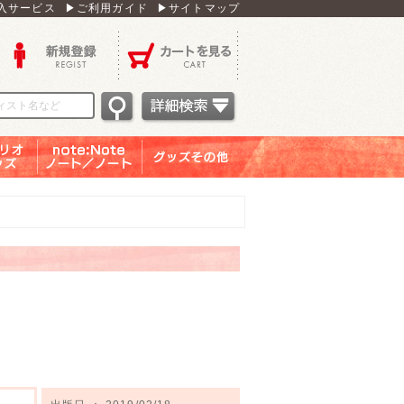
入サービス
▶ご利用ガイド
▶サイトマップ
新規登録
カートを見る
オグッ
note：Note ノー
グッズその他
ズ
ト／ノート