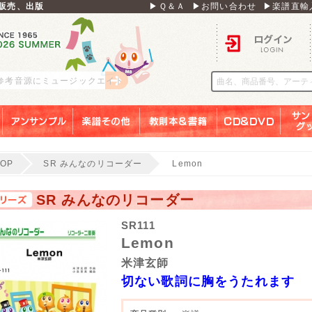
販売、出版
▶Ｑ＆Ａ
▶お問い合わせ
▶楽譜直輸
ログイン
 参考音源にミュージックエイト
アンサンブル
楽譜その他
教則本＆書籍
ＣＤ＆ＤＶＤ
サンリ
TOP
SR みんなのリコーダー
Lemon
SR みんなのリコーダー
SR111
Lemon
米津玄師
切ない歌詞に胸をうたれます