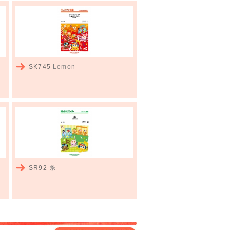
SK745
Lemon
SR92
糸