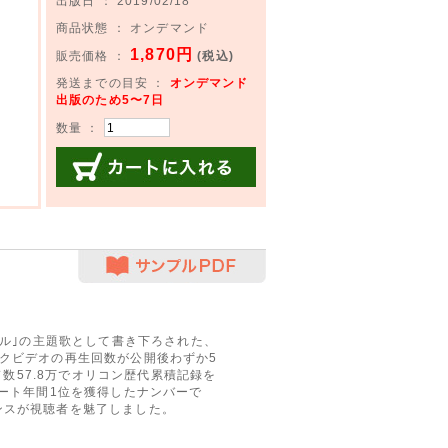
出版日 ： 2019/02/18
商品状態 ： オンデマンド
1,870円
販売価格 ：
(税込)
発送までの目安 ：
オンデマンド
出版のため5〜7日
数量 ：
カートに入れる
サンプルPDF
ラル｣の主題歌として書き下ろされた、
クビデオの再生回数が公開後わずか5
ド数57.8万でオリコン歴代累積記録を
ャート年間1位を獲得したナンバーで
ンスが視聴者を魅了しました。