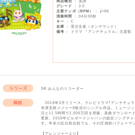
商品種別
： 楽譜
グレード
： 3.0
主要テンポ（BPM）
：
=86
演奏時間
： 04分00秒
キー
： C
在庫
： 受注生産（オンデマンド）
備考
： ドラマ 『アンナチュラル』主題歌
SR みんなのリコーダー
シリーズ
2018年3月リリース。テレビドラマ｢アンナチュ
米津玄師メジャー8枚目のシングル作品。ミュージッ
解説
日と11.5時間で1,000万回を突破、楽曲ダウンロー
更新。2018年ビルボードジャパンの総合ソングチ
す。年末の紅白歌合戦でも、その圧倒的パフォーマ
【アレンジャーより】