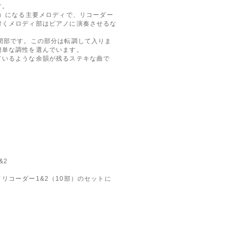
す。
）になる主要メロディで、リコーダー
付くメロディ部はピアノに演奏させるな
。
間部です。この部分は転調して入りま
簡単な調性を選んでいます。
いるような余韻が残るステキな曲で
&2
リコーダー1&2（10部）のセットに