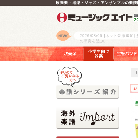
吹奏楽・器楽・ジャズ・アンサンブルの楽譜
2026/08/06
[ネット音源追加]
の演奏を追加。
ロゴ
吹奏楽
小学生向け器楽
金管バンド