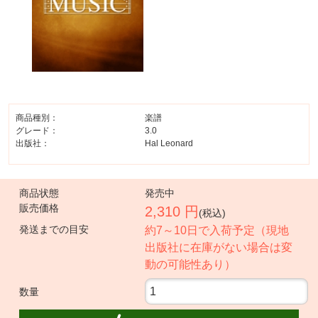
商品種別：
楽譜
グレード：
3.0
出版社：
Hal Leonard
商品状態
発売中
販売価格
2,310 円
(税込)
発送までの目安
約7～10日で入荷予定（現地
出版社に在庫がない場合は変
動の可能性あり）
数量