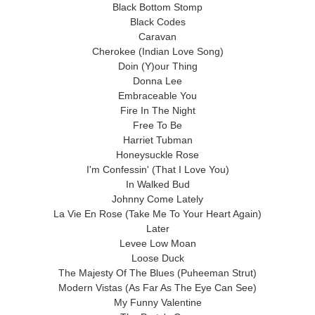
Black Bottom Stomp
Black Codes
Caravan
Cherokee (Indian Love Song)
Doin (Y)our Thing
Donna Lee
Embraceable You
Fire In The Night
Free To Be
Harriet Tubman
Honeysuckle Rose
I'm Confessin' (That I Love You)
In Walked Bud
Johnny Come Lately
La Vie En Rose (Take Me To Your Heart Again)
Later
Levee Low Moan
Loose Duck
The Majesty Of The Blues (Puheeman Strut)
Modern Vistas (As Far As The Eye Can See)
My Funny Valentine