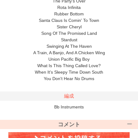
The Party's Over
Rota Infinita
Rubber Bottom
Santa Claus Is Comin' To Town
Sister Cheryl
Song Of The Promised Land
Stardust
Swinging At The Haven
A Train, A Banjo, And A Chicken Wing
Union Pacific Big Boy
What Is This Thing Called Love?
When It's Sleepy Time Down South
You Don't Hear No Drums
編成
Bb Instruments
コメント