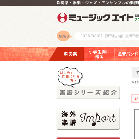
吹奏楽・器楽・ジャズ・アンサンブルの楽譜
2026/08/07
[新刊告知] 最新
ロゴ
吹奏楽
小学生向け器楽
金管バンド
Va