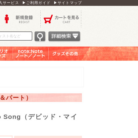
入サービス
▶ご利用ガイド
▶サイトマップ
新規登録
カートを見る
オグッ
note：Note ノー
グッズその他
ズ
ト／ノート
ア＆パート）
boobo Song（デビッド・マイ