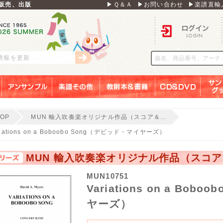
販売、出版
▶Ｑ＆Ａ
▶お問い合わせ
▶楽譜直輸
ログイン
刊情報を更新
アンサンブル
楽譜その他
教則本＆書籍
ＣＤ＆ＤＶＤ
サンリ
TOP
MUN 輸入吹奏楽オリジナル作品（スコア＆…
riations on a Boboobo Song（デビッド・マイヤーズ）
MUN 輸入吹奏楽オリジナル作品（スコ
MUN10751
Variations on a Bo
ヤーズ）