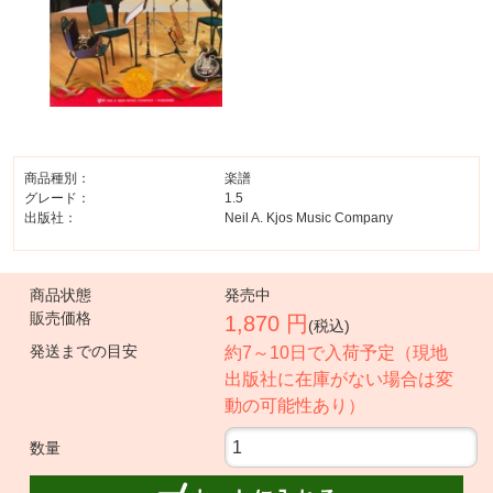
商品種別：
楽譜
グレード：
1.5
出版社：
Neil A. Kjos Music Company
商品状態
発売中
販売価格
1,870 円
(税込)
発送までの目安
約7～10日で入荷予定（現地
出版社に在庫がない場合は変
動の可能性あり）
数量