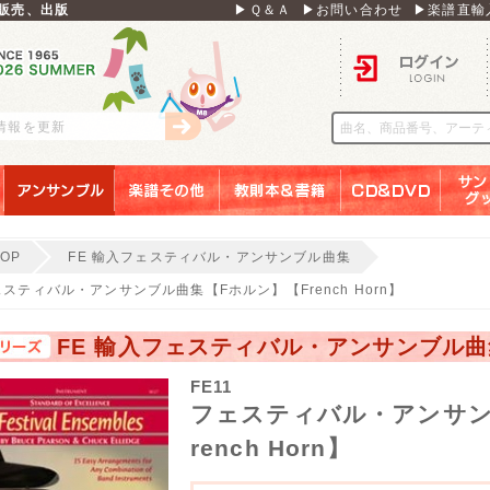
販売、出版
▶Ｑ＆Ａ
▶お問い合わせ
▶楽譜直輸
ログイン
刊情報を更新
アンサンブル
楽譜その他
教則本＆書籍
ＣＤ＆ＤＶＤ
サンリ
TOP
FE 輸入フェスティバル・アンサンブル曲集
スティバル・アンサンブル曲集【Fホルン】【French Horn】
FE 輸入フェスティバル・アンサンブル曲
FE11
フェスティバル・アンサン
rench Horn】