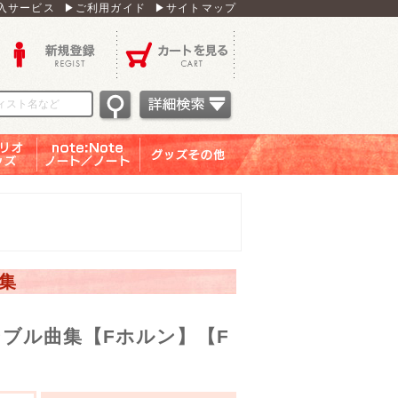
入サービス
▶ご利用ガイド
▶サイトマップ
新規登録
カートを見る
オグッ
note：Note ノー
グッズその他
ズ
ト／ノート
集
ブル曲集【Fホルン】【F