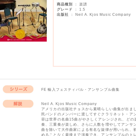
商品種別
： 楽譜
グレード
： 1.5
出版社
： Neil A. Kjos Music Company
FE 輸入フェスティバル・アンサンブル曲集
シリーズ
Neil A. Kjos Music Company
アメリカの出版社チョスから素晴らしい曲集が出ま
解説
民バンドのメンバーに渡してすぐクラリネット・ア
容は世界の名曲15曲がやさしくアレンジされ、どの
奏、三重奏が楽しめ、さらに人数を増やしてアンサ
曲を除いて大作曲家による有名な旋律が用いられ、
めることなく最後まで演奏でき、アンサンブルのト