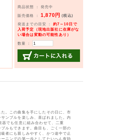
商品状態 ： 発売中
1,870円
販売価格 ：
(税込)
発送までの目安 ：
約7～10日で
入荷予定（現地出版社に在庫がな
い場合は変動の可能性あり）
数量 ：
カートに入れる
した。この曲集を手にしたその日に、市
ンサンブルを楽しみ、喜ばれました。内
楽器でも任意に組み合わせて、二重
ンブルもできます。曲目も、ごく一部の
初級者にも親しみやすく、かつ途中で止
レーニングの第一歩としてたいへん有効