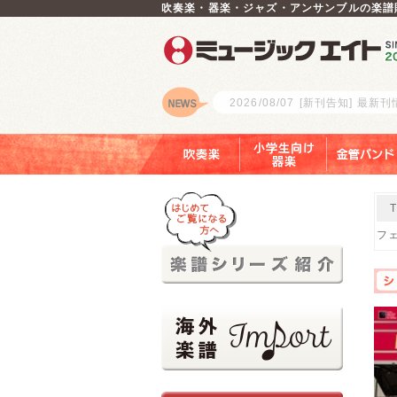
吹奏楽・器楽・ジャズ・アンサンブルの楽譜
2026/08/07
[新刊告知] 最新
ロゴ
吹奏楽
小学生向け器楽
金管バンド
フェ