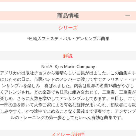
商品情報
シリーズ
FE 輸入フェスティバル・アンサンブル曲集
解説
Neil A. Kjos Music Company
アメリカの出版社チョスから素晴らしい曲集が出ました。この曲集を手
にしたその日に、市民バンドのメンバーに渡してすぐクラリネット・ア
ンサンブルを楽しみ、喜ばれました。内容は世界の名曲15曲がやさし
くアレンジされ、どの楽器でも任意に組み合わせて、二重奏、三重奏が
楽しめ、さらに人数を増やしてアンサンブルもできます。曲目も、ごく
一部の曲を除いて大作曲家による有名な旋律が用いられ、初級者にも親
しみやすく、かつ途中で止めることなく最後まで演奏でき、アンサンブ
ルのトレーニングの第一歩としてたいへん有効な曲集です。
メドレー収録曲