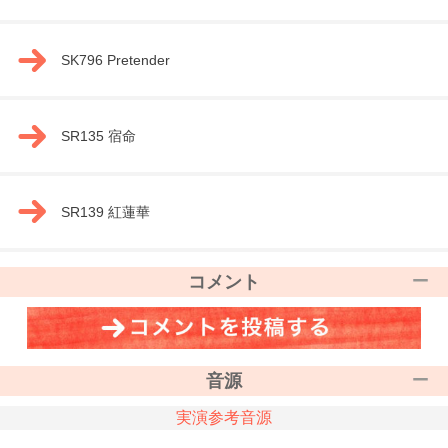
SK796 Pretender
SR135 宿命
SR139 紅蓮華
コメント
音源
実演参考音源