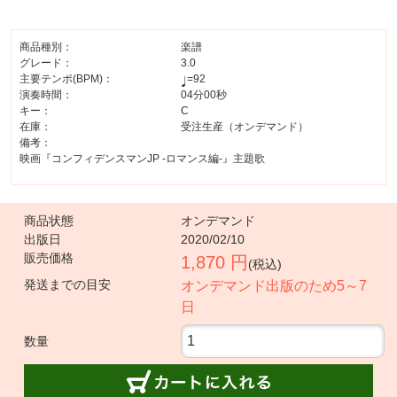
商品種別：
楽譜
グレード：
3.0
主要テンポ(BPM)：
=92
演奏時間：
04分00秒
キー：
C
在庫：
受注生産（オンデマンド）
備考：
映画『コンフィデンスマンJP -ロマンス編-』主題歌
商品状態
オンデマンド
出版日
2020/02/10
販売価格
1,870 円
(税込)
発送までの目安
オンデマンド出版のため5～7
日
数量