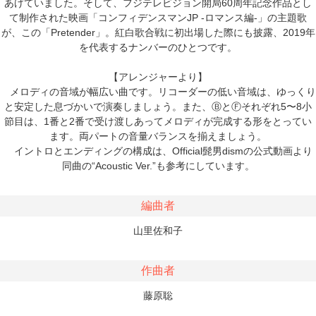
あげていました。そして、フジテレビジョン開局60周年記念作品とし
て制作された映画「コンフィデンスマンJP -ロマンス編-」の主題歌
が、この「Pretender」。紅白歌合戦に初出場した際にも披露、2019年
を代表するナンバーのひとつです。
【アレンジャーより】
メロディの音域が幅広い曲です。リコーダーの低い音域は、ゆっくり
と安定した息づかいで演奏しましょう。また、ⒷとⒻそれぞれ5〜8小
節目は、1番と2番で受け渡しあってメロディが完成する形をとってい
ます。両パートの音量バランスを揃えましょう。
イントロとエンディングの構成は、Official髭男dismの公式動画より
同曲の“Acoustic Ver.”も参考にしています。
編曲者
山里佐和子
作曲者
藤原聡