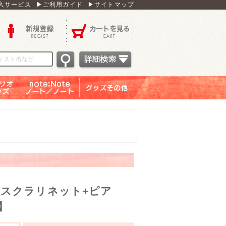
入サービス
▶ご利用ガイド
▶サイトマップ
新規登録
カートを見る
オグッ
note：Note ノー
グッズその他
ズ
ト／ノート
スクラリネット+ピア
y】