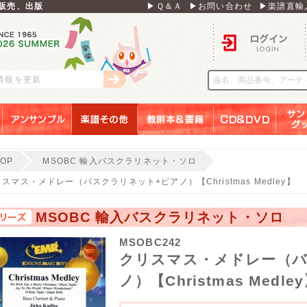
販売、出版
▶Ｑ＆Ａ
▶お問い合わせ
▶楽譜直輸
ログイン
刊情報を更新
アンサンブル
楽譜その他
教則本＆書籍
ＣＤ＆ＤＶＤ
サンリ
TOP
MSOBC 輸入バスクラリネット・ソロ
スマス・メドレー（バスクラリネット+ピアノ）【Christmas Medley】
MSOBC 輸入バスクラリネット・ソロ
MSOBC242
クリスマス・メドレー（バ
ノ）【Christmas Medle