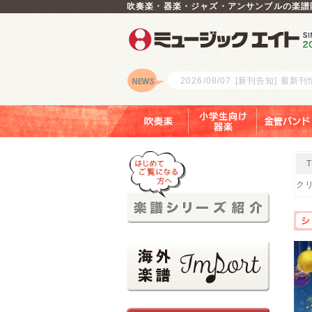
吹奏楽・器楽・ジャズ・アンサンブルの楽譜
2026/08/07
[新刊告知] 最新
ロゴ
吹奏楽
小学生向け器楽
金管バンド
クリ