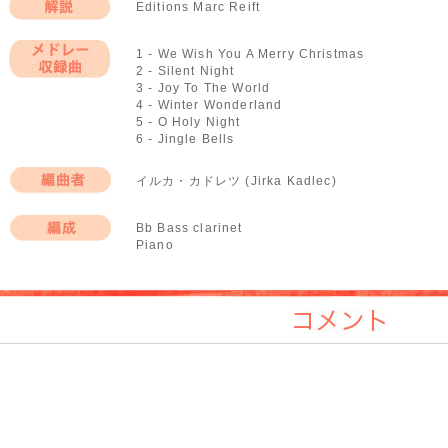
Editions Marc Reift
解説
1 - We Wish You A Merry Christmas
2 - Silent Night
メドレー収録曲
3 - Joy To The World
4 - Winter Wonderland
5 - O Holy Night
6 - Jingle Bells
イルカ・カドレツ (Jirka Kadlec)
編曲者
Bb Bass clarinet
Piano
編成
コメント