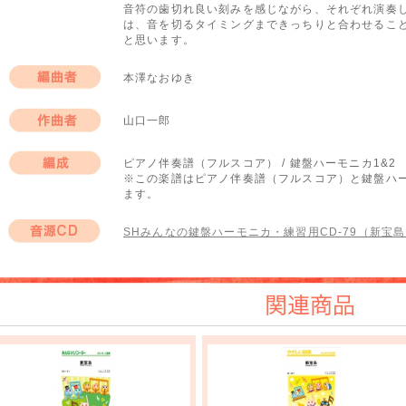
音符の歯切れ良い刻みを感じながら、それぞれ演奏
は、音を切るタイミングまできっちりと合わせるこ
と思います。
本澤なおゆき
編曲者
山口一郎
作曲者
ピアノ伴奏譜（フルスコア） / 鍵盤ハーモニカ1&2
※この楽譜はピアノ伴奏譜（フルスコア）と鍵盤ハー
編成
ます。
SHみんなの鍵盤ハーモニカ・練習用CD-79（新宝島）
音源CD
関連商品