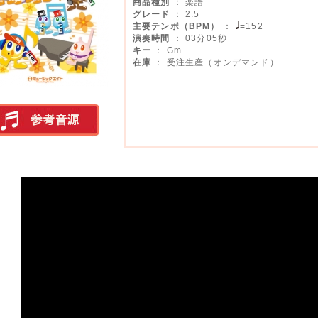
商品種別
： 楽譜
グレード
： 2.5
主要テンポ（BPM）
：
=152
演奏時間
： 03分05秒
キー
： Gm
在庫
： 受注生産（オンデマンド）
実演参考音源