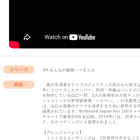
SH みんなの鍵盤ハーモニカ
シリーズ
曲の完成度やライブのクォリティの高さから絶大な人
年にリリースしたナンバー。作詞・作曲はバンドの
解説
を制作している山口一郎。2人の高校生が人気マン
ットコミックの実写版映画「バクマン。」の主題歌
は、山口が楽曲のテーマを追求するために研究する
借用されています。Billboard Japan Hot 1
チャートで最高位9位を記録。2019年には、日本
ク」のテーマソングにも使用されました。
【アレンジャーより】
イントロとエンディングは、2分音符の大きなノリ