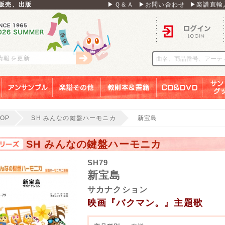
販売、出版
▶Ｑ＆Ａ
▶お問い合わせ
▶楽譜直輸
ログイン
刊情報を更新
アンサンブル
楽譜その他
教則本＆書籍
ＣＤ＆ＤＶＤ
サンリ
TOP
SH みんなの鍵盤ハーモニカ
新宝島
SH みんなの鍵盤ハーモニカ
SH79
新宝島
サカナクション
映画『バクマン。』主題歌