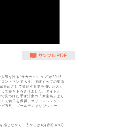
サンプルPDF
気を誇る“サカナクション”が2015
フロントマンであり、ほぼすべての楽曲
ガ家をめざして奮闘する姿を描いた大ヒ
として書き下ろされました。タイトル
中で見つけた手塚治虫の「新宝島」より
00チャートで首位を獲得、オリコンシングル
テレビ系列「ゴールデンまなびウィー
を感じながら、Ⓐからは4分音符や8分