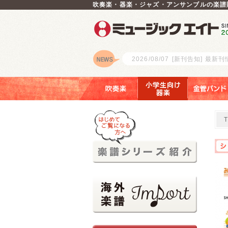
吹奏楽・器楽・ジャズ・アンサンブルの楽譜
2026/08/07
[新刊告知] 最新
ロゴ
吹奏楽
小学生向け器楽
金管バンド