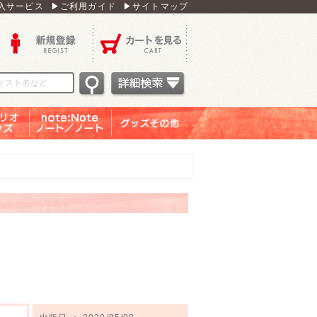
入サービス
▶ご利用ガイド
▶サイトマップ
新規登録
カートを見る
オグッ
note：Note ノー
グッズその他
ズ
ト／ノート