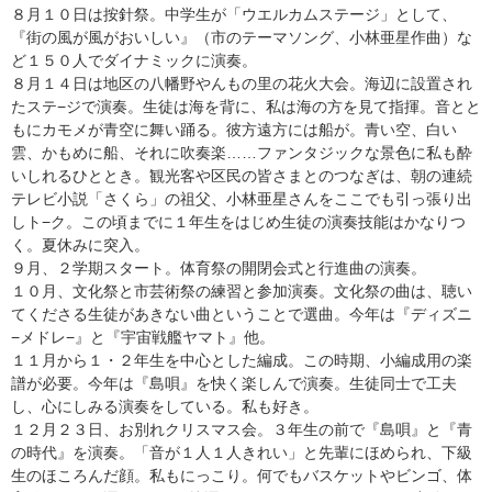
８月１０日は按針祭。中学生が「ウエルカムステージ」として、
『街の風が風がおいしい』（市のテーマソング、小林亜星作曲）な
ど１５０人でダイナミックに演奏。
８月１４日は地区の八幡野やんもの里の花火大会。海辺に設置され
たステ−ジで演奏。生徒は海を背に、私は海の方を見て指揮。音とと
もにカモメが青空に舞い踊る。彼方遠方には船が。青い空、白い
雲、かもめに船、それに吹奏楽……ファンタジックな景色に私も酔
いしれるひととき。観光客や区民の皆さまとのつなぎは、朝の連続
テレビ小説「さくら」の祖父、小林亜星さんをここでも引っ張り出
しト−ク。この頃までに１年生をはじめ生徒の演奏技能はかなりつ
く。夏休みに突入。
９月、２学期スタート。体育祭の開閉会式と行進曲の演奏。
１０月、文化祭と市芸術祭の練習と参加演奏。文化祭の曲は、聴い
てくださる生徒があきない曲ということで選曲。今年は『ディズニ
−メドレ−』と『宇宙戦艦ヤマト』他。
１１月から１・２年生を中心とした編成。この時期、小編成用の楽
譜が必要。今年は『島唄』を快く楽しんで演奏。生徒同士で工夫
し、心にしみる演奏をしている。私も好き。
１２月２３日、お別れクリスマス会。３年生の前で『島唄』と『青
の時代』を演奏。「音が１人１人きれい」と先輩にほめられ、下級
生のほころんだ顔。私もにっこり。何でもバスケットやビンゴ、体