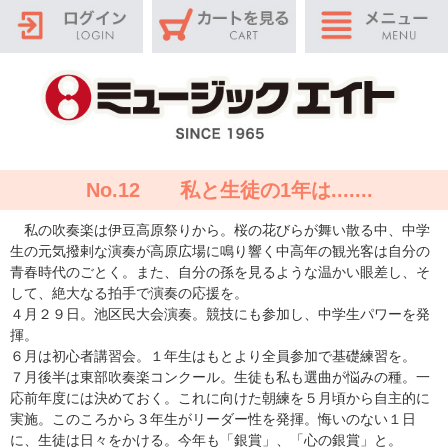
No.12 私と生徒の1年は.......
私の吹奏楽は伊豆高原祭りから。桜の花びらが舞い散る中、中学
生の元気撥剌な演奏が高原広場に鳴り響く中高年の観光客は自分の
青春時代のごとく。また、自分の孫を見るような温かい眼差し、そ
して、絶大なる拍手で演奏の応援を。
４月２９日。池区民大会演奏。競技にも参加し、中学生パワーを発
揮。
６月は初心者講習会。１年生はもとより全員参加で基礎練習を。
７月後半は東部吹奏楽コンクール。生徒も私も選曲が悩みの種。一
応前年度には決めておく。これに向けた朝練を５月頃から自主的に
実施。このころから３年生がリーダー性を発揮。悔いのない１日
に、生徒は日々をかける。今年も「銀賞」、「心の銀賞」と。