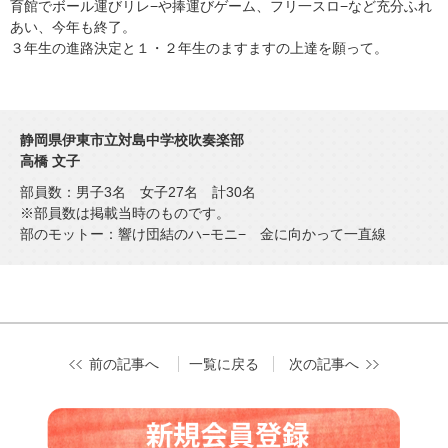
育館でボール運びリレ−や捧運びゲーム、フリ一スロ−など充分ふれ
あい、今年も終了。
３年生の進路決定と１・２年生のますますの上達を願って。
静岡県伊東市立対島中学校吹奏楽部
高橋 文子
部員数：男子3名 女子27名 計30名
※部員数は掲載当時のものです。
部のモットー：響け団結のハ−モニ− 金に向かって一直線
前の記事へ
一覧に戻る
次の記事へ