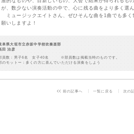
激的なものや、目新しいもの、大会で結果が得られるもの
が、数少ない演奏活動の中で、心に残る曲をより多く選
ミュージックエイトさん、ぜひそんな曲を1曲でも多く
願いしますよ！
岐阜県大垣市立赤坂中学校吹奏楽部
高田 治彦
部員数：男子6名 女子40名 ※部員数は掲載当時のものです。
部のモットー：多くの方に喜んでいただける演奏をしよう
前の記事へ
一覧に戻る
次の