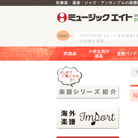
吹奏楽・器楽・ジャズ・アンサンブルの楽譜
2026/08/06
[ネット音源追加]
の演奏を追加。
ロゴ
吹奏楽
小学生向け器楽
金管バンド
N