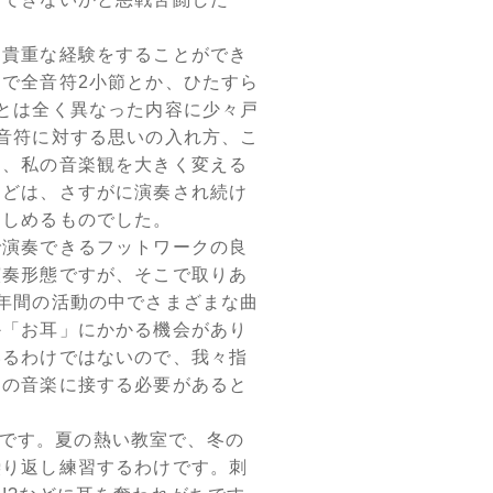
貴重な経験をすることができ
で全音符2小節とか、ひたすら
とは全く異なった内容に少々戸
音符に対する思いの入れ方、こ
き、私の音楽観を大きく変える
などは、さすがに演奏され続け
楽しめるものでした。
演奏できるフットワークの良
演奏形態ですが、そこで取りあ
年間の活動の中でさまざまな曲
か「お耳」にかかる機会があり
いるわけではないので、我々指
んの音楽に接する必要があると
ちです。夏の熱い教室で、冬の
繰り返し練習するわけです。刺