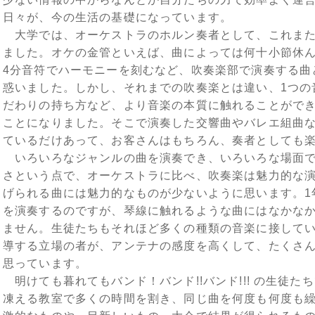
日々が、今の生活の基礎になっています。
大学では、オーケストラのホルン奏者として、これまた
ました。オケの金管といえば、曲によっては何十小節休ん
4分音符でハーモニーを刻むなど、吹奏楽部で演奏する曲
惑いました。しかし、それまでの吹奏楽とは違い、1つの
だわりの持ち方など、より音楽の本質に触れることがで
ことになりました。そこで演奏した交響曲やバレエ組曲
ているだけあって、お客さんはもちろん、奏者としても
いろいろなジャンルの曲を演奏でき、いろいろな場面で
さという点で、オーケストラに比べ、吹奏楽は魅力的な
げられる曲には魅力的なものが少ないように思います。1
を演奏するのですが、琴線に触れるような曲にはなかな
ません。生徒たちもそれほど多くの種類の音楽に接して
導する立場の者が、アンテナの感度を高くして、たくさ
思っています。
明けても暮れてもバンド！バンド!!バンド!!! の生徒た
凍える教室で多くの時間を割き、同じ曲を何度も何度も