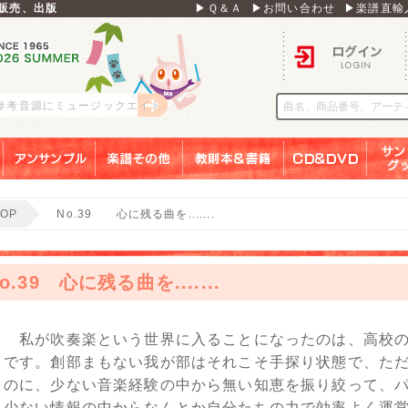
販売、出版
▶Ｑ＆Ａ
▶お問い合わせ
▶楽譜直輸
ログイン
 参考音源にミュージックエイト
アンサンブル
楽譜その他
教則本＆書籍
ＣＤ＆ＤＶＤ
サンリ
TOP
No.39 心に残る曲を.......
o.39 心に残る曲を.......
私が吹奏楽という世界に入ることになったのは、高校の
です。創部まもない我が部はそれこそ手探り状態で、ただ
のに、少ない音楽経験の中から無い知恵を振り絞って、
少ない情報の中からなんとか自分たちの力で効率よく運