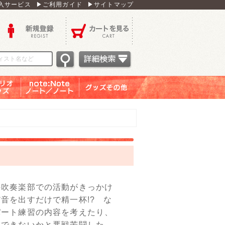
入サービス
▶ご利用ガイド
▶サイトマップ
新規登録
カートを見る
オグッ
note：Note ノー
グッズその他
ズ
ト／ノート
吹奏楽部での活動がきっかけ
音を出すだけで精一杯!? な
パート練習の内容を考えたり、
営できないかと悪戦苦闘した