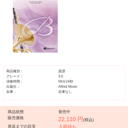
商品種別：
楽譜
グレード：
3.0
演奏時間：
06分24秒
出版社：
Alfred Music
在庫：
在庫なし
商品状態
発売中
販売価格
22,110 円
(税込)
発送までの目安
入荷待ち