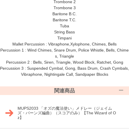
Trombone 2
Trombone 3
Baritone B.C.
Baritone T.C.
Tuba
String Bass
Timpani
Mallet Percussion : Vibraphone,Xylophone, Chimes, Bells
Percussion 1 : Wind Chimes, Snare Drum, Police Whistle, Bells, Chime
s, Triangle
Percussion 2 : Bells, Siren, Triangle, Wood Block, Ratchet, Gong
Percussion 3 : Suspended Cymbal, Gong, Bass Drum, Crash Cymbals,
Vibraphone, Nightingale Call, Sandpaper Blocks
関連商品
MUPS2033 「オズの魔法使い」メドレー（ジェイム
ズ・バーンズ編曲）（スコアのみ）【The Wizard of O
z】