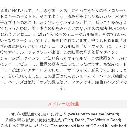
竜巻に飛ばされて、ふしぎな国「オズ」にやってきた女の子ドロシーと
ドロシーの子犬トト。そこで出会う、脳みそをほしがるカカシ、水が苦
手なブリキの木こり、おくびょうなライオンと共に、願いごとをかなえ
てもらうために、誰も本当の姿をみたことのないオズの魔法使いに会い
に行くことに........。1939年初公開のミュージカル映画。その後もいろ
いろなヴァージョンでＴＶ、映画化されています。中でもＲ＆Ｂ版「オ
ズの魔法使い」といわれたミュージカル映画「ザ・ウィズ」に、カカシ
役でマイケル・ジャクソンが出演。この映画の音楽監督がクインシー・
ジョーンズ。クインシーと知り合ったマイケルが、この映画をきっかけ
にソロ・デビューし、世界の頂点に立っていったのです。ちなみに、ド
ロシー役はダイアナ・ロスでした。「ザ・ウィズ」必見です。おっっと
っ、言い忘れてました。この譜面はなんとジェームズ・バーンズ編曲で
す。バーンズは絶対「オズの魔法使い」ファンです。編曲もバツグンで
す。
メドレー収録曲
1.オズの魔法使いに会いに行こう (We're off to see the Wizard)
2.鐘を鳴らせ!悪い魔女は死んだ (Ding, Dong, The Witch is Dead)
3.もしも知恵があったなら (The merry old land of OZ and if I only had