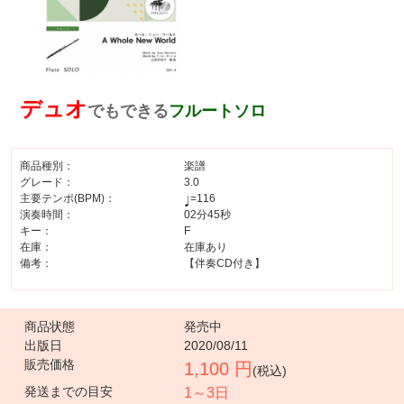
デュオ
でもできる
フルートソロ
商品種別：
楽譜
グレード：
3.0
主要テンポ(BPM)：
=116
演奏時間：
02分45秒
キー：
F
在庫：
在庫あり
備考：
【伴奏CD付き】
商品状態
発売中
出版日
2020/08/11
販売価格
1,100 円
(税込)
発送までの目安
1～3日