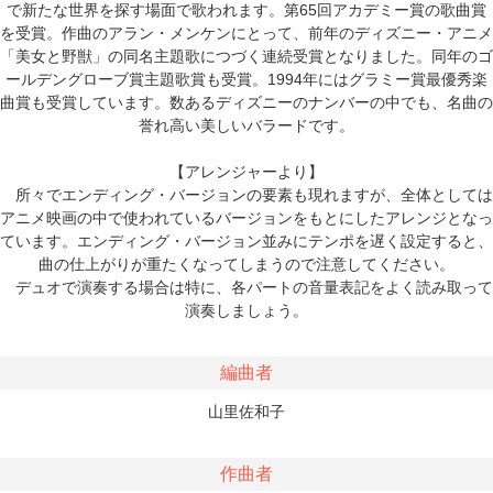
で新たな世界を探す場面で歌われます。第65回アカデミー賞の歌曲賞
を受賞。作曲のアラン・メンケンにとって、前年のディズニー・アニメ
「美女と野獣」の同名主題歌につづく連続受賞となりました。同年のゴ
ールデングローブ賞主題歌賞も受賞。1994年にはグラミー賞最優秀楽
曲賞も受賞しています。数あるディズニーのナンバーの中でも、名曲の
誉れ高い美しいバラードです。
【アレンジャーより】
所々でエンディング・バージョンの要素も現れますが、全体としては
アニメ映画の中で使われているバージョンをもとにしたアレンジとなっ
ています。エンディング・バージョン並みにテンポを遅く設定すると、
曲の仕上がりが重たくなってしまうので注意してください。
デュオで演奏する場合は特に、各パートの音量表記をよく読み取って
演奏しましょう。
編曲者
山里佐和子
作曲者