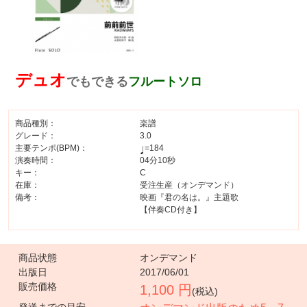
デュオ
でもできる
フルートソロ
商品種別：
楽譜
グレード：
3.0
主要テンポ(BPM)：
=184
演奏時間：
04分10秒
キー：
C
在庫：
受注生産（オンデマンド）
備考：
映画『君の名は。』主題歌
【伴奏CD付き】
商品状態
オンデマンド
出版日
2017/06/01
販売価格
1,100 円
(税込)