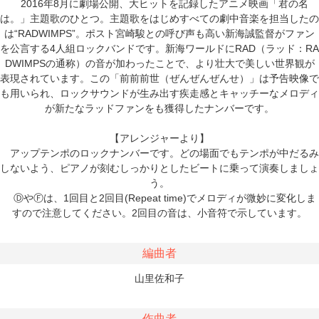
2016年8月に劇場公開、大ヒットを記録したアニメ映画「君の名
は。」主題歌のひとつ。主題歌をはじめすべての劇中音楽を担当したの
は“RADWIMPS”。ポスト宮崎駿との呼び声も高い新海誠監督がファン
を公言する4人組ロックバンドです。新海ワールドにRAD（ラッド：RA
DWIMPSの通称）の音が加わったことで、より壮大で美しい世界観が
表現されています。この「前前前世（ぜんぜんぜんせ）」は予告映像で
も用いられ、ロックサウンドが生み出す疾走感とキャッチーなメロディ
が新たなラッドファンをも獲得したナンバーです。
【アレンジャーより】
アップテンポのロックナンバーです。どの場面でもテンポが中だるみ
しないよう、ピアノが刻むしっかりとしたビートに乗って演奏しましょ
う。
ⒹやⒻは、1回目と2回目(Repeat time)でメロディが微妙に変化しま
すので注意してください。2回目の音は、小音符で示しています。
編曲者
山里佐和子
作曲者