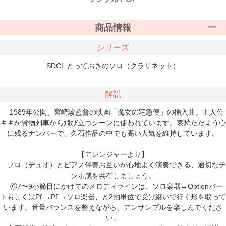
商品情報
シリーズ
SDCL とっておきのソロ（クラリネット）
解説
1989年公開、宮崎駿監督の映画「魔女の宅急便」の挿入曲。主人公
キキが貨物列車から飛び立つシーンに使われています。哀愁ただよう心
に残るナンバーで、久石作品の中でも高い人気を維持しています。
【アレンジャーより】
ソロ（デュオ）とピアノ伴奏お互いが心地よく演奏できる、適切なテ
ンポ感を共有しましょう。
Ⓒ7〜9小節目にかけてのメロディラインは、ソロ楽器→Optionパー
トもしくはPf.→Pf.→ソロ楽器、と2拍単位で受け継いで行く形を取って
います。音量バランスを整えながら、アンサンブルを楽しんでくださ
い。