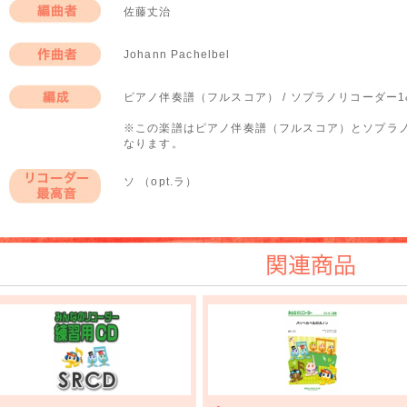
佐藤丈治
編曲者
Johann Pachelbel
作曲者
ピアノ伴奏譜（フルスコア） / ソプラノリコーダー1
編成
※この楽譜はピアノ伴奏譜（フルスコア）とソプラノ
なります。
ソ （opt.ラ）
リコーダー最高
音
関連商品