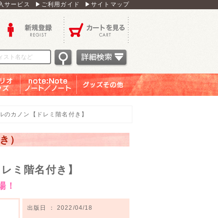
入サービス
▶ご利用ガイド
▶サイトマップ
新規登録
カートを見る
オグッ
note：Note ノー
グッズその他
ズ
ト／ノート
ルのカノン【ドレミ階名付き】
付き）
ドレミ階名付き】
場！
出版日 ： 2022/04/18