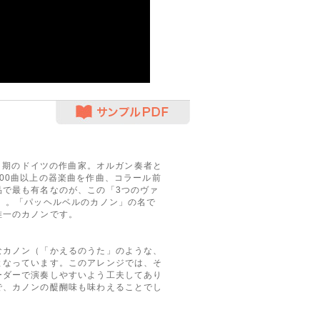
サンプルPDF
ック期のドイツの作曲家。オルガン奏者と
00曲以上の器楽曲を作曲、コラール前
品で最も有名なのが、この「3つのヴァ
」。「パッヘルベルのカノン」の名で
唯一のカノンです。
カノン（「かえるのうた」のような、
となっています。このアレンジでは、そ
ーダーで演奏しやすいよう工夫してあり
で、カノンの醍醐味も味わえることでし