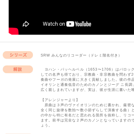
SRW みんなのリコーダー（ドレミ階名付き）
シリーズ
ヨハン・パッヘルベル（1653〜1706）はバロ
しての名声も得ており、宗教曲・非宗教曲を問わず2
解説
奏曲やフーガの発展に大きく貢献しました。彼の作
イオリンと通奏低音のためのカノンとジーグ ニ長調
広く親しまれていますが、実は、彼が生涯に書いた
【アレンジャーより】
原曲は３声のヴァイオリンのために書かれ、厳密な
全く同じ旋律を数拍〜数小節ずらして演奏する曲）
の中から特に有名だと思われる箇所を抜粋し、リコ
ます。前半は完全な２声のカノンとなっていますの
ょう。