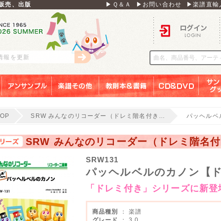
販売、出版
▶Ｑ＆Ａ
▶お問い合わせ
▶楽譜直輸
ログイン
刊情報を更新
アンサンブル
楽譜その他
教則本＆書籍
ＣＤ＆ＤＶＤ
サンリ
TOP
SRW みんなのリコーダー（ドレミ階名付き…
パッヘルベ
SRW みんなのリコーダー（ドレミ階名
SRW131
パッヘルベルのカノン【
「ドレミ付き」シリーズに新登
商品種別
： 楽譜
グレード
： 3.0