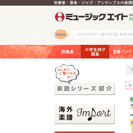
吹奏楽・器楽・ジャズ・アンサンブルの楽譜
2026/08/07
[新刊告知] 最新
ロゴ
吹奏楽
小学生向け器楽
金管バンド