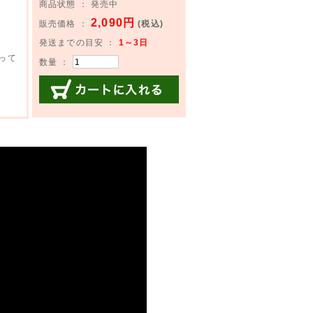
商品状態 ： 発売中
2,090円
販売価格 ：
(税込)
発送までの目安 ：
1～3日
って
数量 ：
カートに入れる