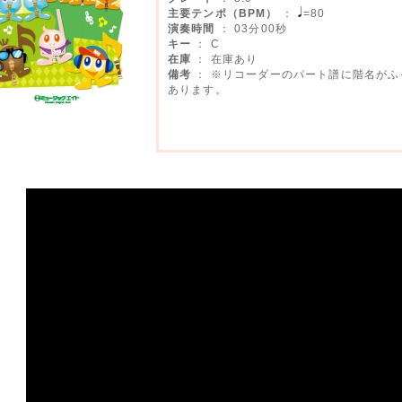
主要テンポ（BPM）
：
=80
演奏時間
： 03分00秒
キー
： C
在庫
： 在庫あり
備考
： ※リコーダーのパート譜に階名がふ
あります。