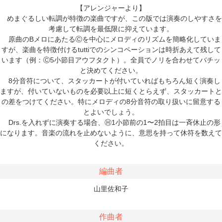
【アレンジャーより】
めまぐるしい転調が特徴の楽曲ですが、この版では演奏のしやすさを
考慮して転調を最低限に抑えています。
原曲のBメロにあたるⒸを中心にメロディのリズムを簡略化していま
すが、楽曲を特徴付けるtuttiでのシンコペーションは時折あえて残して
います（例：Ⓒ5小節目アウフタクト）。全員でノリを合わせてバチッ
と決めてください。
8分音符について、スタッカートが付いていればもちろん短く演奏し
ますが、付いていないものを必要以上に短くとらえず、スタッカートと
の差をつけてください。特にメロディの8分音符の取り扱いに留意する
とよいでしょう。
Drs.を入れずに演奏する場合、Ⓗ1小節前の1〜2拍目は一斉休止の形
になります。音楽の流れを止めないように、意思を持って休符を数えて
ください。
編曲者
山里佐和子
作曲者