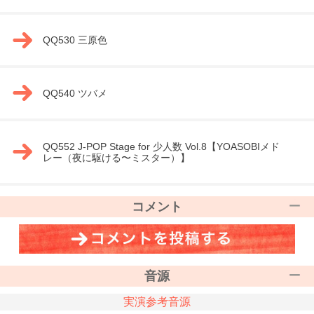
QQ530 三原色
QQ540 ツバメ
QQ552 J-POP Stage for 少人数 Vol.8【YOASOBIメド
レー（夜に駆ける〜ミスター）】
コメント
音源
実演参考音源