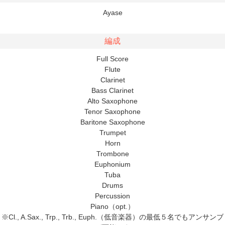
Ayase
編成
Full Score
Flute
Clarinet
Bass Clarinet
Alto Saxophone
Tenor Saxophone
Baritone Saxophone
Trumpet
Horn
Trombone
Euphonium
Tuba
Drums
Percussion
Piano（opt.）
※Cl., A.Sax., Trp., Trb., Euph.（低音楽器）の最低５名でもアンサンブ