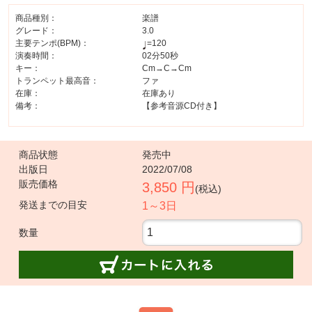
商品種別：
楽譜
グレード：
3.0
主要テンポ(BPM)：
=120
演奏時間：
02分50秒
キー：
Cm→C→Cm
トランペット最高音：
ファ
在庫：
在庫あり
備考：
【参考音源CD付き】
商品状態
発売中
出版日
2022/07/08
販売価格
3,850 円
(税込)
発送までの目安
1～3日
数量