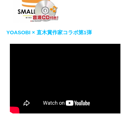
YOASOBI × 直木賞作家コラボ第1弾