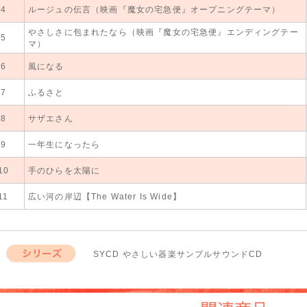
4
ルージュの伝言（映画『魔女の宅急便』オープニングテーマ）
SY音源
SY音源（2026
やさしさに包まれたなら（映画『魔女の宅急便』エンディングテー
5
SY音源
マ）
6
風になる
SY音源
7
ふるさと
SY音源
8
サザエさん
SY音源
9
一年生になったら
SY音源
10
手のひらを太陽に
SY音源
11
広い河の岸辺【The Water Is Wide】
SY音源
SYCD やさしい器楽サンプルサウンドCD
シリーズ