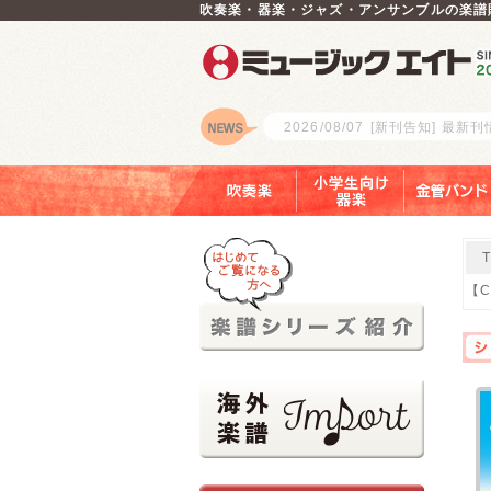
吹奏楽・器楽・ジャズ・アンサンブルの楽譜
2026/08/07
[新刊告知] 最新
ロゴ
吹奏楽
小学生向け器楽
金管バンド
【C