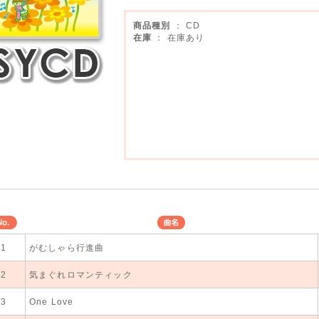
商品種別
： CD
在庫
： 在庫あり
No.
曲名
1
がむしゃら行進曲
SY音源
2
気まぐれロマンティック
SY音源
3
One Love
SY音源