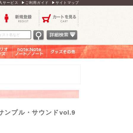
入サービス
▶ご利用ガイド
▶サイトマップ
新規登録
カートを見る
オグッ
note：Note ノー
グッズその他
ズ
ト／ノート
ンプル・サウンドvol.9