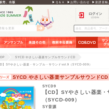
販売、出版
▶Ｑ＆Ａ
▶お問い合わせ
▶楽譜直輸
ログイン
刊情報を更新
アンサンブル
楽譜その他
教則本＆書籍
ＣＤ＆ＤＶＤ
サンリ
TOP
SYCD やさしい器楽サンプルサウンドCD
D】SYやさしい器楽・サンプル・サウンドvol.9（SYCD-009）
SYCD やさしい器楽サンプルサウンドCD
SYCD9
【CD】SYやさしい器楽・サ
（SYCD-009）
SY音源