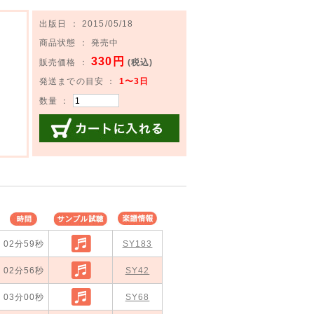
出版日 ： 2015/05/18
商品状態 ： 発売中
330円
販売価格 ：
(税込)
発送までの目安 ：
1〜3日
数量 ：
カートに入れる
時間
サンプル試
楽譜情報
02分59秒
聴
SY183
02分56秒
SY42
03分00秒
SY68