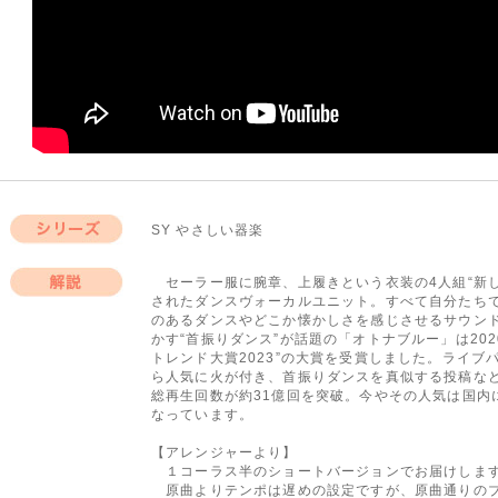
SY やさしい器楽
シリーズ
セーラー服に腕章、上履きという衣装の4人組“新し
されたダンスヴォーカルユニット。すべて自分たち
解説
のあるダンスやどこか懐かしさを感じさせるサウンド
かす“首振りダンス”が話題の「オトナブルー」は2020
トレンド大賞2023”の大賞を受賞しました。ライブパ
ら人気に火が付き、首振りダンスを真似する投稿などが
総再生回数が約31億回を突破。今やその人気は国内
なっています。
【アレンジャーより】
１コーラス半のショートバージョンでお届けしま
原曲よりテンポは遅めの設定ですが、原曲通りのブ