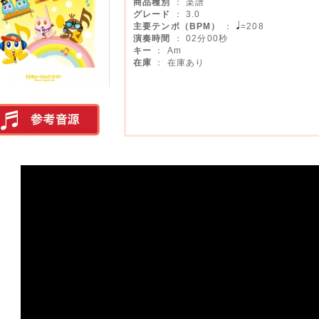
商品種別
： 楽譜
グレード
： 3.0
主要テンポ（BPM）
：
=208
演奏時間
： 02分00秒
キー
： Am
在庫
： 在庫あり
実演参考音源