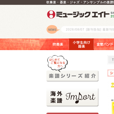
吹奏楽・器楽・ジャズ・アンサンブルの楽譜
2026/08/07
[新刊告知] 最新
ロゴ
吹奏楽
小学生向け器楽
金管バンド