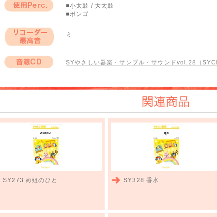
■小太鼓 / 大太鼓
■ボンゴ
使用Perc.
ミ
リコーダー最高
音
SYやさしい器楽・サンプル・サウンドvol.28（SYCD
音源CD
関連商品
SY273
め組のひと
SY328
香水