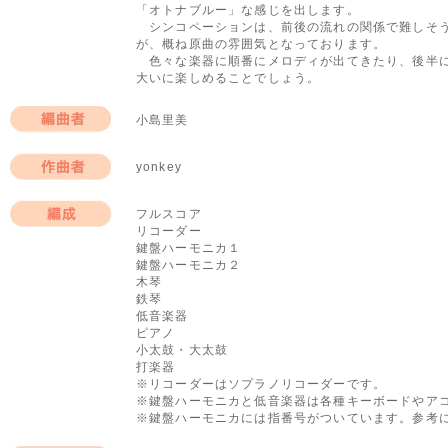
「オトナブルー」な感じを出します。
シンコペーションは、前後の流れの関係で難しそう
が、概ね原曲の雰囲気となっております。
色々な楽器に順番にメロディが出てきたり、後半に
大いに楽しめることでしょう。
小島里美
編曲者
yonkey
作曲者
フルスコア
リコーダー
編成
鍵盤ハーモニカ１
鍵盤ハーモニカ２
木琴
鉄琴
低音楽器
ピアノ
小太鼓・大太鼓
打楽器
※リコーダーはソプラノリコーダーです。
※鍵盤ハーモニカと低音楽器は各種キーボードやア
※鍵盤ハーモニカには指番号がついています。参考