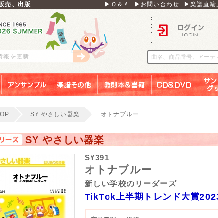
販売、出版
▶Ｑ＆Ａ
▶お問い合わせ
▶楽譜直輸
ログイン
刊情報を更新
アンサンブル
楽譜その他
教則本＆書籍
ＣＤ＆ＤＶＤ
サンリ
TOP
SY やさしい器楽
オトナブルー
SY やさしい器楽
SY391
オトナブルー
新しい学校のリーダーズ
TikTok上半期トレンド大賞202