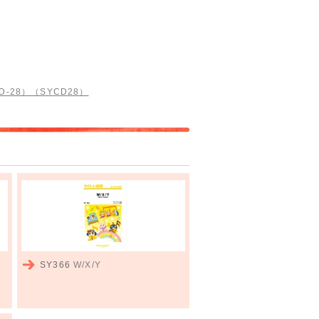
-28）（SYCD28）
SY366
W/X/Y