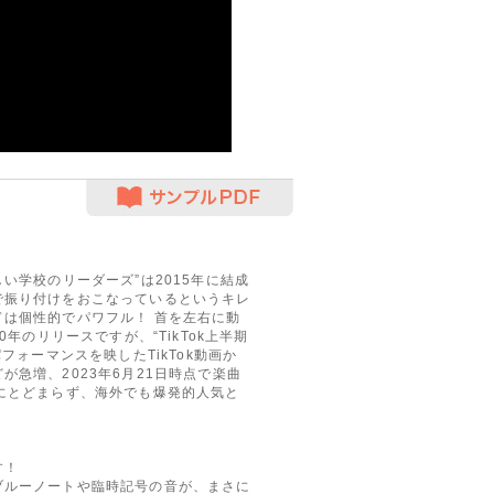
サンプルPDF
い学校のリーダーズ”は2015年に結成
で振り付けをおこなっているというキレ
は個性的でパワフル！ 首を左右に動
年のリリースですが、“TikTok上半期
フォーマンスを映したTikTok動画か
急増、2023年6月21日時点で楽曲
にとどまらず、海外でも爆発的人気と
す！
ルーノートや臨時記号の音が、まさに