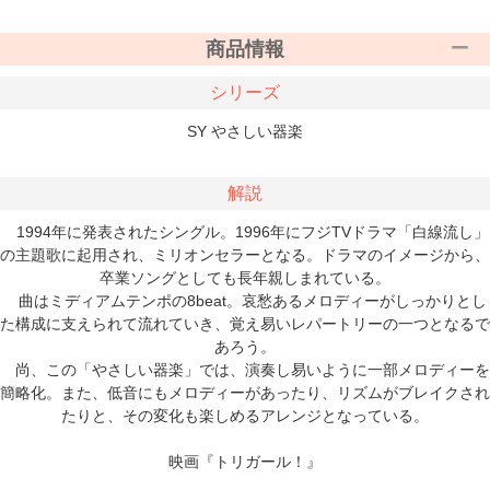
商品情報
シリーズ
SY やさしい器楽
解説
1994年に発表されたシングル。1996年にフジTVドラマ「白線流し」
の主題歌に起用され、ミリオンセラーとなる。ドラマのイメージから、
卒業ソングとしても長年親しまれている。
曲はミディアムテンポの8beat。哀愁あるメロディーがしっかりとし
た構成に支えられて流れていき、覚え易いレパートリーの一つとなるで
あろう。
尚、この「やさしい器楽」では、演奏し易いように一部メロディーを
簡略化。また、低音にもメロディーがあったり、リズムがブレイクされ
たりと、その変化も楽しめるアレンジとなっている。
映画『トリガール！』