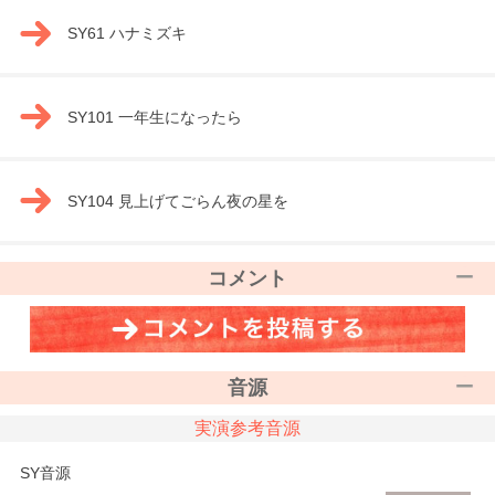
SY61 ハナミズキ
SY101 一年生になったら
SY104 見上げてごらん夜の星を
コメント
音源
実演参考音源
SY音源