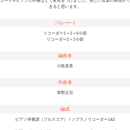
ガートやピアノの伴奏などで変化をつけました。美しい音楽の表現がで
きると思います。
ソロパート
リコーダー1＝2＋6小節
リコーダー2＝2小節
編曲者
小島里美
作曲者
草野正宗
編成
ピアノ伴奏譜（フルスコア） / ソプラノリコーダー1&2