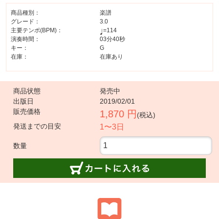
商品種別：
楽譜
グレード：
3.0
主要テンポ(BPM)：
=114
演奏時間：
03分40秒
キー：
G
在庫：
在庫あり
商品状態
発売中
出版日
2019/02/01
販売価格
1,870 円
(税込)
発送までの目安
1〜3日
数量