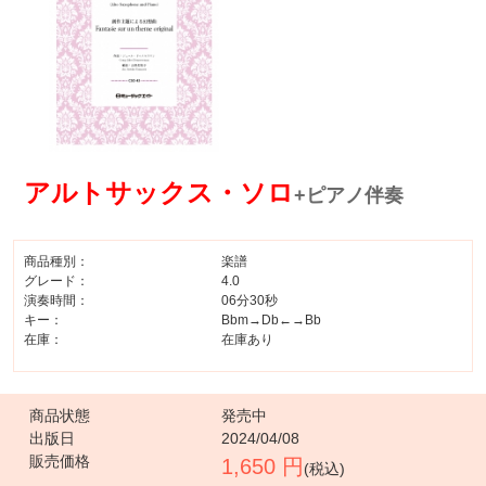
アルトサックス・ソロ
+ピアノ伴奏
商品種別：
楽譜
グレード：
4.0
演奏時間：
06分30秒
キー：
Bbm→Db←→Bb
在庫：
在庫あり
商品状態
発売中
出版日
2024/04/08
販売価格
1,650 円
(税込)