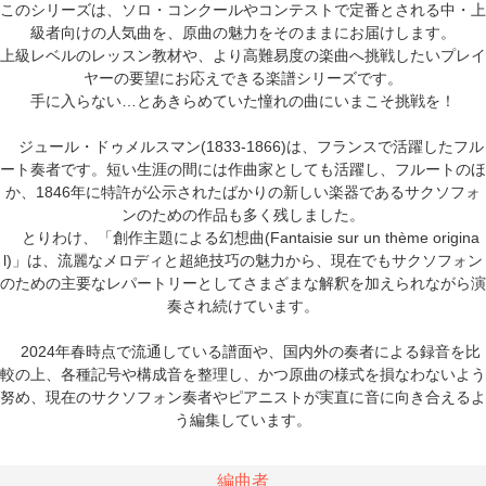
このシリーズは、ソロ・コンクールやコンテストで定番とされる中・上
級者向けの人気曲を、原曲の魅力をそのままにお届けします。
上級レベルのレッスン教材や、より高難易度の楽曲へ挑戦したいプレイ
ヤーの要望にお応えできる楽譜シリーズです。
手に入らない…とあきらめていた憧れの曲にいまこそ挑戦を！
ジュール・ドゥメルスマン(1833-1866)は、フランスで活躍したフル
ート奏者です。短い生涯の間には作曲家としても活躍し、フルートのほ
か、1846年に特許が公示されたばかりの新しい楽器であるサクソフォ
ンのための作品も多く残しました。
とりわけ、「創作主題による幻想曲(Fantaisie sur un thème origina
l)」は、流麗なメロディと超絶技巧の魅力から、現在でもサクソフォン
のための主要なレパートリーとしてさまざまな解釈を加えられながら演
奏され続けています。
2024年春時点で流通している譜面や、国内外の奏者による録音を比
較の上、各種記号や構成音を整理し、かつ原曲の様式を損なわないよう
努め、現在のサクソフォン奏者やピアニストが実直に音に向き合えるよ
う編集しています。
編曲者