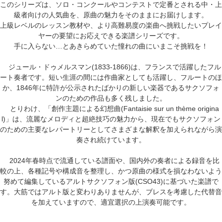
このシリーズは、ソロ・コンクールやコンテストで定番とされる中・上
級者向けの人気曲を、原曲の魅力をそのままにお届けします。
上級レベルのレッスン教材や、より高難易度の楽曲へ挑戦したいプレイ
ヤーの要望にお応えできる楽譜シリーズです。
手に入らない…とあきらめていた憧れの曲にいまこそ挑戦を！
ジュール・ドゥメルスマン(1833-1866)は、フランスで活躍したフル
ート奏者です。短い生涯の間には作曲家としても活躍し、フルートのほ
か、1846年に特許が公示されたばかりの新しい楽器であるサクソフォ
ンのための作品も多く残しました。
とりわけ、「創作主題による幻想曲(Fantaisie sur un thème origina
l)」は、流麗なメロディと超絶技巧の魅力から、現在でもサクソフォン
のための主要なレパートリーとしてさまざまな解釈を加えられながら演
奏され続けています。
2024年春時点で流通している譜面や、国内外の奏者による録音を比
較の上、各種記号や構成音を整理し、かつ原曲の様式を損なわないよう
努めて編集しているアルトサクソフォン版(CSO43)に基づいた楽譜で
す。大筋ではアルト版と変わりありませんが、ブレスを考慮した代替音
を加えていますので、適宜選択の上演奏可能です。