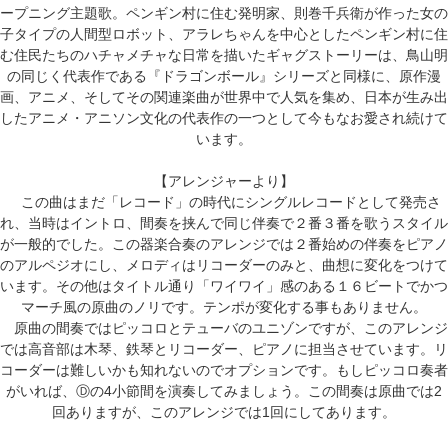
ープニング主題歌。ペンギン村に住む発明家、則巻千兵衛が作った女の
子タイプの人間型ロボット、アラレちゃんを中心としたペンギン村に住
む住民たちのハチャメチャな日常を描いたギャグストーリーは、鳥山明
の同じく代表作である『ドラゴンボール』シリーズと同様に、原作漫
画、アニメ、そしてその関連楽曲が世界中で人気を集め、日本が生み出
したアニメ・アニソン文化の代表作の一つとして今もなお愛され続けて
います。
【アレンジャーより】
この曲はまだ「レコード」の時代にシングルレコードとして発売さ
れ、当時はイントロ、間奏を挟んで同じ伴奏で２番３番を歌うスタイル
が一般的でした。この器楽合奏のアレンジでは２番始めの伴奏をピアノ
のアルペジオにし、メロディはリコーダーのみと、曲想に変化をつけて
います。その他はタイトル通り「ワイワイ」感のある１６ビートでかつ
マーチ風の原曲のノリです。テンポが変化する事もありません。
原曲の間奏ではピッコロとテューバのユニゾンですが、このアレンジ
では高音部は木琴、鉄琴とリコーダー、ピアノに担当させています。リ
コーダーは難しいかも知れないのでオプションです。もしピッコロ奏者
がいれば、Ⓓの4小節間を演奏してみましょう。この間奏は原曲では2
回ありますが、このアレンジでは1回にしてあります。