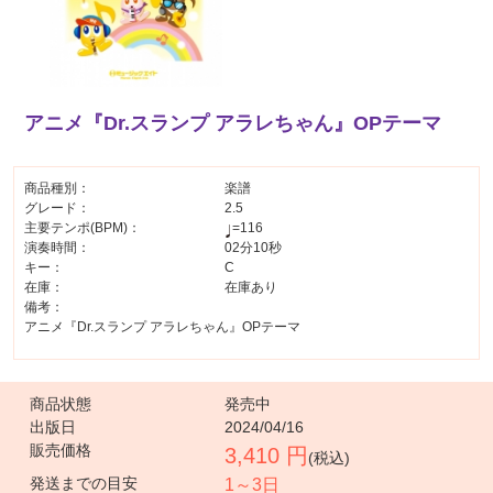
アニメ『Dr.スランプ アラレちゃん』OPテーマ
商品種別：
楽譜
グレード：
2.5
主要テンポ(BPM)：
=116
演奏時間：
02分10秒
キー：
C
在庫：
在庫あり
備考：
アニメ『Dr.スランプ アラレちゃん』OPテーマ
商品状態
発売中
出版日
2024/04/16
販売価格
3,410 円
(税込)
発送までの目安
1～3日