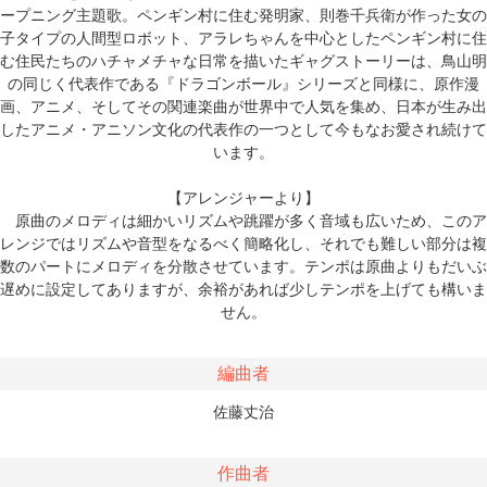
ープニング主題歌。ペンギン村に住む発明家、則巻千兵衛が作った女の
子タイプの人間型ロボット、アラレちゃんを中心としたペンギン村に住
む住民たちのハチャメチャな日常を描いたギャグストーリーは、鳥山明
の同じく代表作である『ドラゴンボール』シリーズと同様に、原作漫
画、アニメ、そしてその関連楽曲が世界中で人気を集め、日本が生み出
したアニメ・アニソン文化の代表作の一つとして今もなお愛され続けて
います。
【アレンジャーより】
原曲のメロディは細かいリズムや跳躍が多く音域も広いため、このア
レンジではリズムや音型をなるべく簡略化し、それでも難しい部分は複
数のパートにメロディを分散させています。テンポは原曲よりもだいぶ
遅めに設定してありますが、余裕があれば少しテンポを上げても構いま
せん。
編曲者
佐藤丈治
作曲者