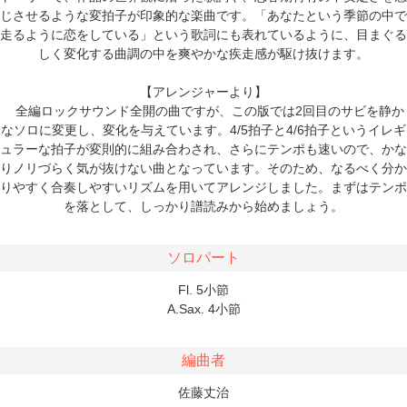
じさせるような変拍子が印象的な楽曲です。「あなたという季節の中で
走るように恋をしている」という歌詞にも表れているように、目まぐる
しく変化する曲調の中を爽やかな疾走感が駆け抜けます。
【アレンジャーより】
全編ロックサウンド全開の曲ですが、この版では2回目のサビを静か
なソロに変更し、変化を与えています。4/5拍子と4/6拍子というイレギ
ュラーな拍子が変則的に組み合わされ、さらにテンポも速いので、かな
りノリづらく気が抜けない曲となっています。そのため、なるべく分か
りやすく合奏しやすいリズムを用いてアレンジしました。まずはテンポ
を落として、しっかり譜読みから始めましょう。
ソロパート
Fl. 5小節
A.Sax. 4小節
編曲者
佐藤丈治