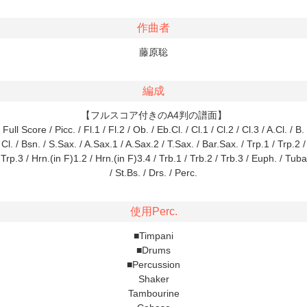
作曲者
藤原聡
編成
【フルスコア付きのA4判の譜面】
Full Score / Picc. / Fl.1 / Fl.2 / Ob. / Eb.Cl. / Cl.1 / Cl.2 / Cl.3 / A.Cl. / B.
Cl. / Bsn. / S.Sax. / A.Sax.1 / A.Sax.2 / T.Sax. / Bar.Sax. / Trp.1 / Trp.2 /
Trp.3 / Hrn.(in F)1.2 / Hrn.(in F)3.4 / Trb.1 / Trb.2 / Trb.3 / Euph. / Tuba
/ St.Bs. / Drs. / Perc.
使用Perc.
■Timpani
■Drums
■Percussion
Shaker
Tambourine