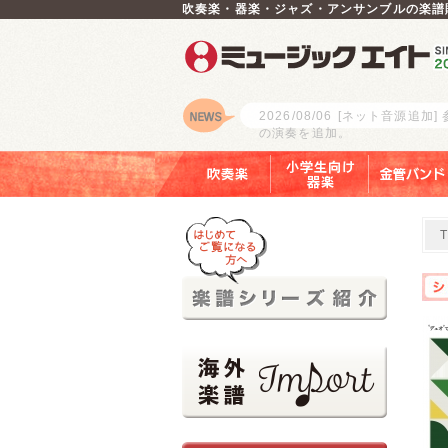
吹奏楽・器楽・ジャズ・アンサンブルの楽譜
2026/08/06
[ネット音源追加]
の演奏を追加。
ロゴ
吹奏楽
小学生向け器楽
金管バンド