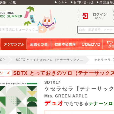
販売、出版
▶Ｑ＆Ａ
▶お問い合わせ
▶楽譜直輸
ログイン
 参考音源にミュージックエイト
アンサンブル
楽譜その他
教則本＆書籍
ＣＤ＆ＤＶＤ
サンリ
TOP
SDTX とっておきのソロ（テナーサックス…
ケセラセラ【
SDTX とっておきのソロ（テナーサック
SDTX17
ケセラセラ【テナーサック
Mrs. GREEN APPLE
デュオ
でもできる
テナーソロ