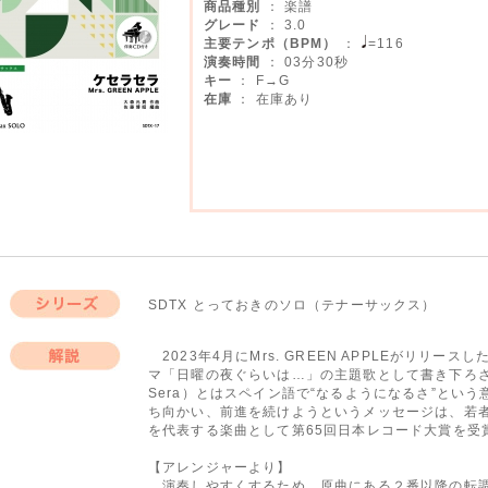
商品種別
： 楽譜
グレード
： 3.0
主要テンポ（BPM）
：
=116
演奏時間
： 03分30秒
キー
： F→G
在庫
： 在庫あり
SDTX とっておきのソロ（テナーサックス）
シリーズ
2023年4月にMrs. GREEN APPLEがリリ
マ「日曜の夜ぐらいは…」の主題歌として書き下ろされ
解説
Sera）とはスペイン語で“なるようになるさ”とい
ち向かい、前進を続けようというメッセージは、若者
を代表する楽曲として第65回日本レコード大賞を受
【アレンジャーより】
演奏しやすくするため、原曲にある２番以降の転