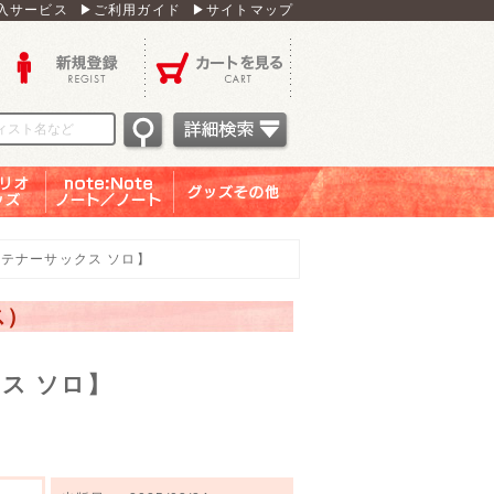
入サービス
▶ご利用ガイド
▶サイトマップ
新規登録
カートを見る
オグッ
note：Note ノー
グッズその他
ズ
ト／ノート
テナーサックス ソロ】
ス）
ス ソロ】