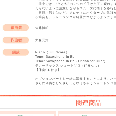
曲中では、4/4と6/8の２つの拍子が交互に現れま
わらないように注意しながらスムーズに拍子を移行
冒頭小節やⒹなど、メロディにオクターブの跳躍が
る場合も、フレージングが綺麗につながるように丁
佐藤博昭
編曲者
大森元貴
作曲者
Piano（Full Score）
Tenor Saxophone in Bb
編成
Tenor Saxophone in Bb（Option for Duet）
テナーサックス ショートソロ（伴奏なし）
【伴奏CD付き】
オプションパートを一緒に演奏することにより、ハモ
さらに伴奏なしでさらっと吹けちゃうショートソロ付
関連商品